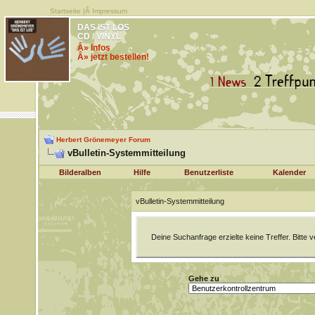
Startseite
|Â
Impressum
DAS IST LOS
CD / VINYL
Â» Infos
Â» jetzt bestellen!
Herbert Grönemeyer Forum
vBulletin-Systemmitteilung
Bilderalben
Hilfe
Benutzerliste
Kalender
vBulletin-Systemmitteilung
Deine Suchanfrage erzielte keine Treffer. Bitte
Gehe zu