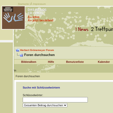
Startseite
|Â
Impressum
DAS IST LOS
CD / VINYL
Â» Infos
Â» jetzt bestellen!
Herbert Grönemeyer Forum
Foren durchsuchen
Bilderalben
Hilfe
Benutzerliste
Kalender
\n
Foren durchsuchen
Suche mit Schlüsselwörtern
Schlüsselwörter: