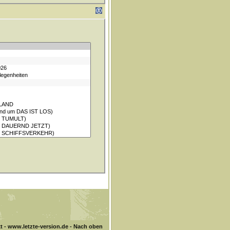
t
-
www.letzte-version.de
-
Nach oben