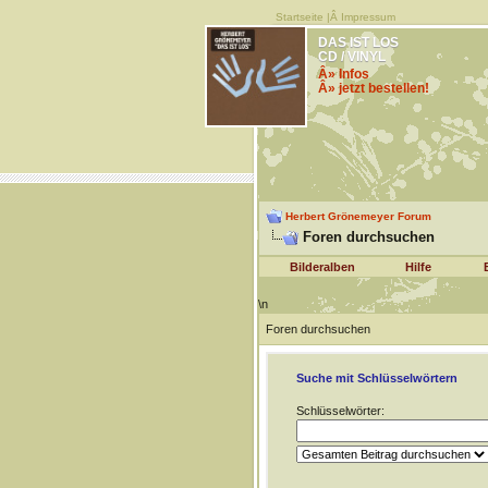
Startseite
|Â
Impressum
DAS IST LOS
CD / VINYL
Â» Infos
Â» jetzt bestellen!
Herbert Grönemeyer Forum
Foren durchsuchen
Bilderalben
Hilfe
\n
Foren durchsuchen
Suche mit Schlüsselwörtern
Schlüsselwörter: