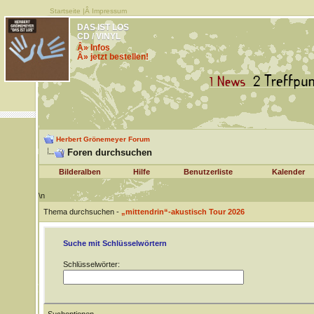
Startseite
|Â
Impressum
DAS IST LOS
CD / VINYL
Â» Infos
Â» jetzt bestellen!
Herbert Grönemeyer Forum
Foren durchsuchen
Bilderalben
Hilfe
Benutzerliste
Kalender
\n
Thema durchsuchen -
„mittendrin“-akustisch Tour 2026
Suche mit Schlüsselwörtern
Schlüsselwörter: