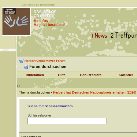
Startseite
|Â
Impressum
DAS IST LOS
CD / VINYL
Â» Infos
Â» jetzt bestellen!
Herbert Grönemeyer Forum
Foren durchsuchen
Bilderalben
Hilfe
Benutzerliste
Kalender
\n
Thema durchsuchen -
Herbert hat Deutschen Nationalpreis erhalten (2026)
Suche mit Schlüsselwörtern
Schlüsselwörter: