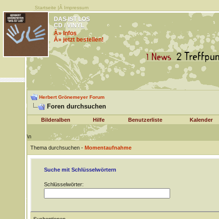
Startseite
|Â
Impressum
DAS IST LOS
CD / VINYL
Â» Infos
Â» jetzt bestellen!
Herbert Grönemeyer Forum
Foren durchsuchen
Bilderalben
Hilfe
Benutzerliste
Kalender
\n
Thema durchsuchen -
Momentaufnahme
Suche mit Schlüsselwörtern
Schlüsselwörter: