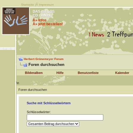
Startseite
|Â
Impressum
DAS IST LOS
CD / VINYL
Â» Infos
Â» jetzt bestellen!
Herbert Grönemeyer Forum
Foren durchsuchen
Bilderalben
Hilfe
Benutzerliste
Kalender
\n
Foren durchsuchen
Suche mit Schlüsselwörtern
Schlüsselwörter: