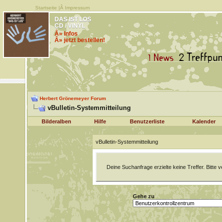
Startseite
|Â
Impressum
DAS IST LOS
CD / VINYL
Â» Infos
Â» jetzt bestellen!
Herbert Grönemeyer Forum
vBulletin-Systemmitteilung
Bilderalben
Hilfe
Benutzerliste
Kalender
vBulletin-Systemmitteilung
Deine Suchanfrage erzielte keine Treffer. Bitte
Gehe zu