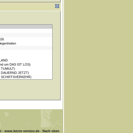
t
-
www.letzte-version.de
-
Nach oben