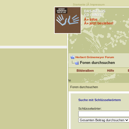
Startseite
|Â
Impressum
DAS IST LOS
CD / VINYL
Â» Infos
Â» jetzt bestellen!
Herbert Grönemeyer Forum
Foren durchsuchen
Bilderalben
Hilfe
\n
Foren durchsuchen
Suche mit Schlüsselwörtern
Schlüsselwörter: