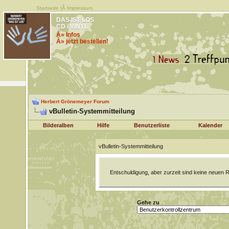
Startseite
|Â
Impressum
DAS IST LOS
CD / VINYL
Â» Infos
Â» jetzt bestellen!
Herbert Grönemeyer Forum
vBulletin-Systemmitteilung
Bilderalben
Hilfe
Benutzerliste
Kalender
vBulletin-Systemmitteilung
Entschuldigung, aber zurzeit sind keine neuen R
Gehe zu