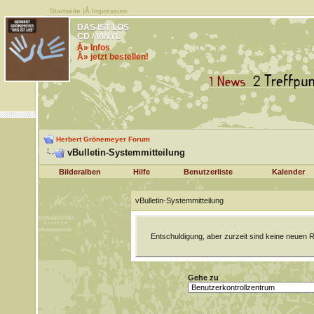
Startseite
|Â
Impressum
DAS IST LOS
CD / VINYL
Â» Infos
Â» jetzt bestellen!
Herbert Grönemeyer Forum
vBulletin-Systemmitteilung
Bilderalben
Hilfe
Benutzerliste
Kalender
vBulletin-Systemmitteilung
Entschuldigung, aber zurzeit sind keine neuen R
Gehe zu