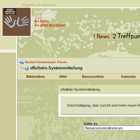
Startseite
|Â
Impressum
DAS IST LOS
CD / VINYL
Â» Infos
Â» jetzt bestellen!
Herbert Grönemeyer Forum
vBulletin-Systemmitteilung
Bilderalben
Hilfe
Benutzerliste
Kalender
vBulletin-Systemmitteilung
Entschuldigung, aber zurzeit sind keine neuen R
Gehe zu