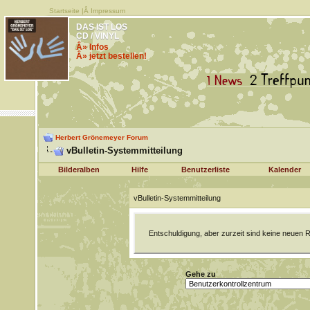
Startseite
|Â
Impressum
DAS IST LOS
CD / VINYL
Â» Infos
Â» jetzt bestellen!
Herbert Grönemeyer Forum
vBulletin-Systemmitteilung
Bilderalben
Hilfe
Benutzerliste
Kalender
vBulletin-Systemmitteilung
Entschuldigung, aber zurzeit sind keine neuen R
Gehe zu