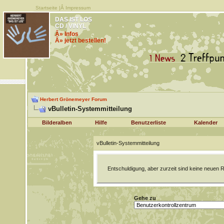
Startseite
|Â
Impressum
DAS IST LOS
CD / VINYL
Â» Infos
Â» jetzt bestellen!
Herbert Grönemeyer Forum
vBulletin-Systemmitteilung
Bilderalben
Hilfe
Benutzerliste
Kalender
vBulletin-Systemmitteilung
Entschuldigung, aber zurzeit sind keine neuen R
Gehe zu