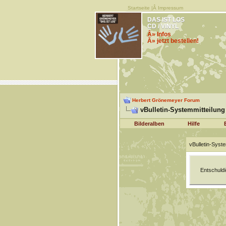
Startseite
|Â
Impressum
DAS IST LOS
CD / VINYL
Â» Infos
Â» jetzt bestellen!
Herbert Grönemeyer Forum
vBulletin-Systemmitteilung
Bilderalben
Hilfe
vBulletin-Syste
Entschuldi