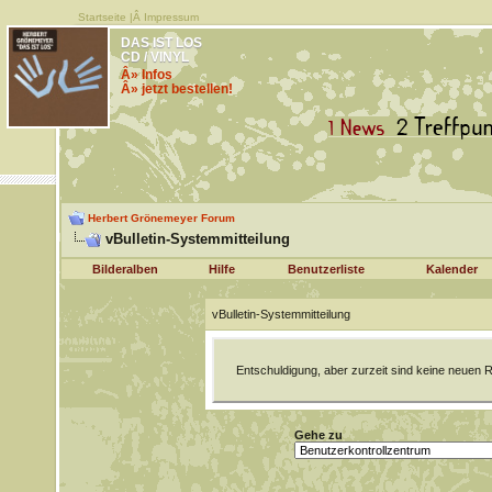
Startseite
|Â
Impressum
DAS IST LOS
CD / VINYL
Â» Infos
Â» jetzt bestellen!
Herbert Grönemeyer Forum
vBulletin-Systemmitteilung
Bilderalben
Hilfe
Benutzerliste
Kalender
vBulletin-Systemmitteilung
Entschuldigung, aber zurzeit sind keine neuen R
Gehe zu