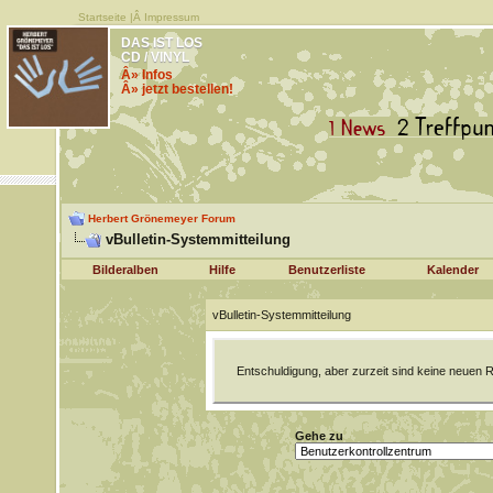
Startseite
|Â
Impressum
DAS IST LOS
CD / VINYL
Â» Infos
Â» jetzt bestellen!
Herbert Grönemeyer Forum
vBulletin-Systemmitteilung
Bilderalben
Hilfe
Benutzerliste
Kalender
vBulletin-Systemmitteilung
Entschuldigung, aber zurzeit sind keine neuen R
Gehe zu