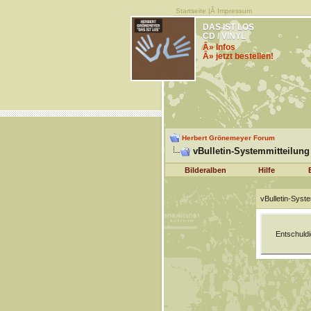
Startseite
|Â
Impressum
DAS IST LOS
CD / VINYL
Â» Infos
Â» jetzt bestellen!
Herbert Grönemeyer Forum
vBulletin-Systemmitteilung
Bilderalben
Hilfe
vBulletin-Syste
Entschuldi