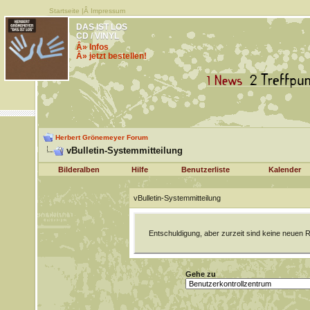
Startseite
|Â
Impressum
DAS IST LOS
CD / VINYL
Â» Infos
Â» jetzt bestellen!
Herbert Grönemeyer Forum
vBulletin-Systemmitteilung
Bilderalben
Hilfe
Benutzerliste
Kalender
vBulletin-Systemmitteilung
Entschuldigung, aber zurzeit sind keine neuen R
Gehe zu