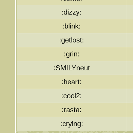
:dizzy:
:blink:
:getlost:
:grin:
:SMILYneut
:heart:
:cool2:
:rasta:
:crying: