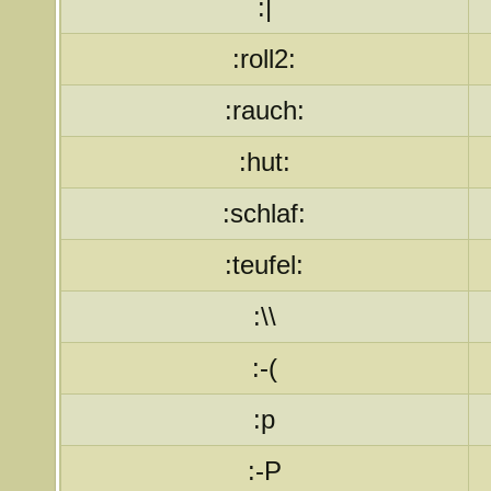
:|
:roll2:
:rauch:
:hut:
:schlaf:
:teufel:
:\\
:-(
:p
:-P