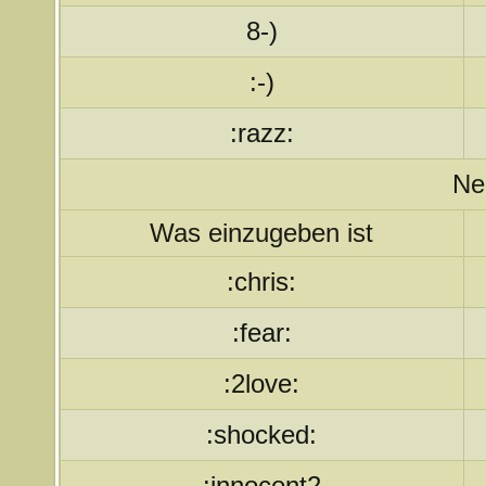
8-)
:-)
:razz:
Ne
Was einzugeben ist
:chris:
:fear:
:2love:
:shocked:
:innocent2