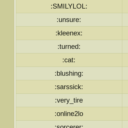
:SMILYLOL:
:unsure:
:kleenex:
:turned:
:cat:
:blushing:
:sarssick:
:very_tire
:online2lo
:sorcerer: