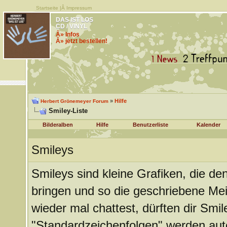
Startseite
|Â
Impressum
DAS IST LOS
CD / VINYL
Â» Infos
Â» jetzt bestellen!
»
Hilfe
Herbert Grönemeyer Forum
Smiley-Liste
Bilderalben
Hilfe
Benutzerliste
Kalender
Smileys
Smileys sind kleine Grafiken, die d
bringen und so die geschriebene Me
wieder mal chattest, dürften dir Smil
"Standardzeichenfolgen" werden aut