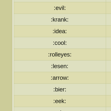
:evil:
:krank:
:idea:
:cool:
:rolleyes:
:lesen:
:arrow:
:bier:
:eek: