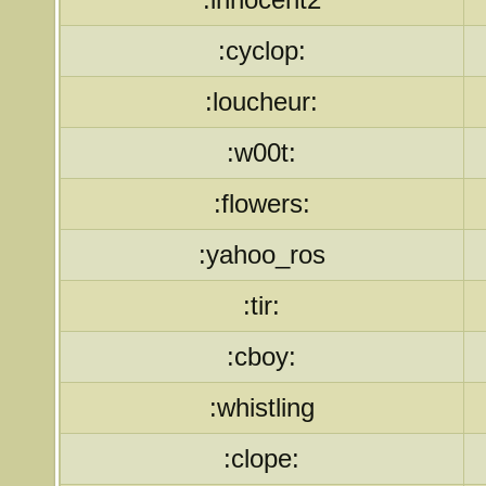
:cyclop:
:loucheur:
:w00t:
:flowers:
:yahoo_ros
:tir:
:cboy:
:whistling
:clope: