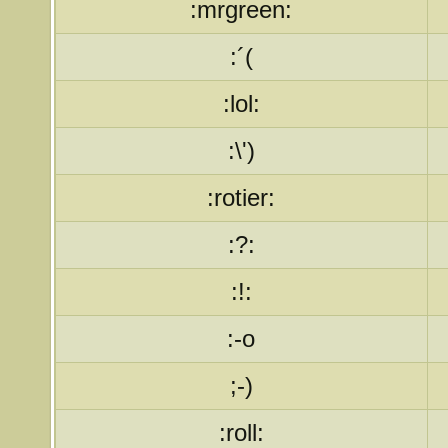
:mrgreen:
:´(
:lol:
:\')
:rotier:
:?:
:!:
:-o
;-)
:roll: