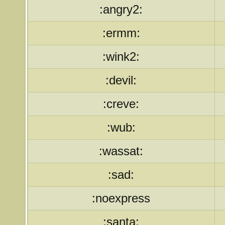
:angry2:
:ermm:
:wink2:
:devil:
:creve:
:wub:
:wassat:
:sad:
:noexpress
:santa: