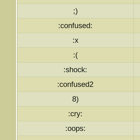
;)
:confused:
:x
:(
:shock:
:confused2
8)
:cry:
:oops: