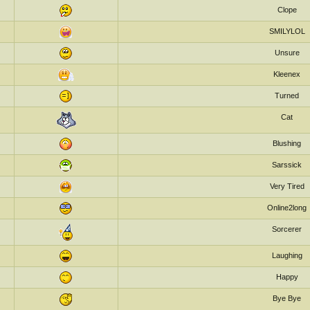
Clope
SMILYLOL
Unsure
Kleenex
Turned
Cat
Blushing
Sarssick
Very Tired
Online2long
Sorcerer
Laughing
Happy
Bye Bye