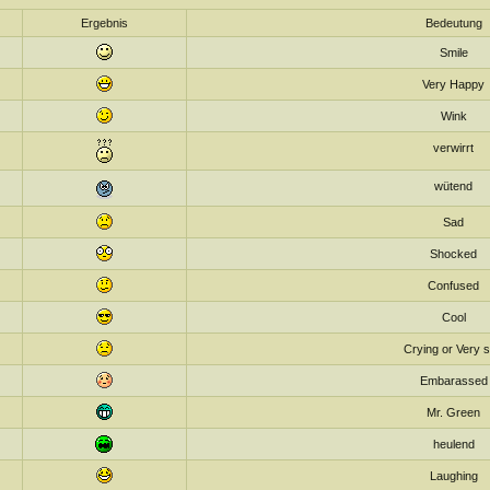
Ergebnis
Bedeutung
Smile
Very Happy
Wink
verwirrt
wütend
Sad
Shocked
Confused
Cool
Crying or Very 
Embarassed
Mr. Green
heulend
Laughing