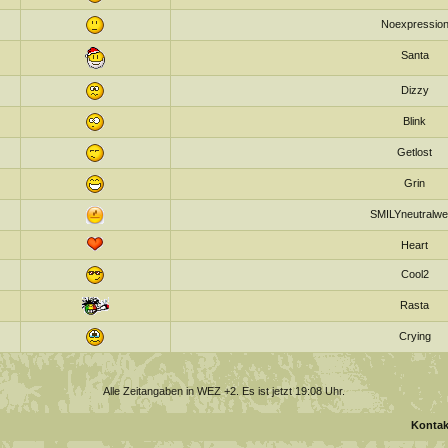
Noexpressio
Santa
Dizzy
Blink
Getlost
Grin
SMILYneutralw
Heart
Cool2
Rasta
Crying
Alle Zeitangaben in WEZ +2. Es ist jetzt
19:08
Uhr.
Kontak