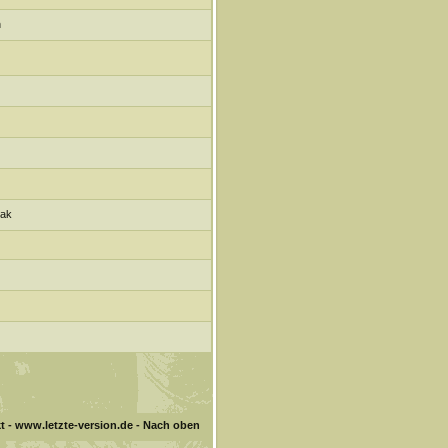
n
eak
t
-
www.letzte-version.de
-
Nach oben