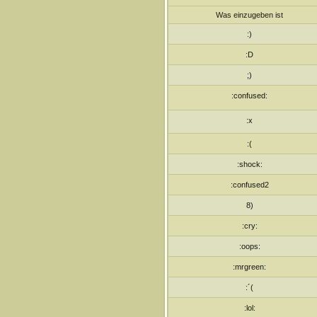
Was einzugeben ist
:)
:D
;)
:confused:
:x
:(
:shock:
:confused2
8)
:cry:
:oops:
:mrgreen:
:´(
:lol: