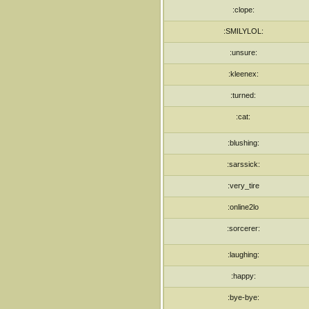
:clope:
:SMILYLOL:
:unsure:
:kleenex:
:turned:
:cat:
:blushing:
:sarssick:
:very_tire
:online2lo
:sorcerer:
:laughing:
:happy:
:bye-bye: