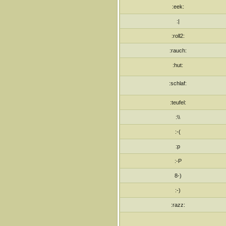
:eek:
:|
:roll2:
:rauch:
:hut:
:schlaf:
:teufel:
:\\
:-(
:p
:-P
8-)
:-)
:razz: