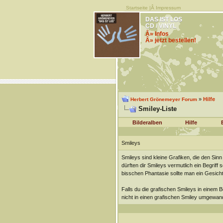
Startseite
|Â
Impressum
DAS IST LOS
CD / VINYL
Â» Infos
Â» jetzt bestellen!
»
Hilfe
Herbert Grönemeyer Forum
Smiley-Liste
Bilderalben
Hilfe
Smileys
Smileys sind kleine Grafiken, die den Si
dürften dir Smileys vermutlich ein Begriff
bisschen Phantasie sollte man ein Gesich
Falls du die grafischen Smileys in einem 
nicht in einen grafischen Smiley umgewand