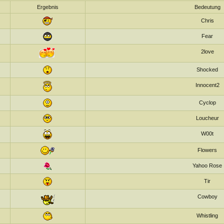
Ergebnis
Bedeutung
Chris
Fear
2love
Shocked
Innocent2
Cyclop
Loucheur
W00t
Flowers
Yahoo Rose
Tir
Cowboy
Whistling