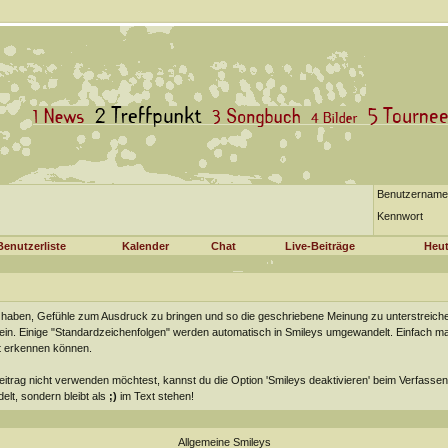
Benutzername
Kennwort
Benutzerliste
Kalender
Chat
Live-Beiträge
Heut
nn haben, Gefühle zum Ausdruck zu bringen und so die geschriebene Meinung zu unterstreiche
 sein. Einige "Standardzeichenfolgen" werden automatisch in Smileys umgewandelt. Einfach mal
t erkennen können.
Beitrag nicht verwenden möchtest, kannst du die Option 'Smileys deaktivieren' beim Verfass
elt, sondern bleibt als
;)
im Text stehen!
Allgemeine Smileys