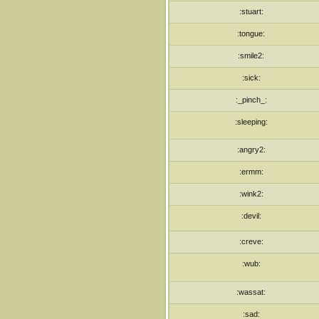
:stuart:
:tongue:
:smile2:
:sick:
:_pinch_:
:sleeping:
:angry2:
:ermm:
:wink2:
:devil:
:creve:
:wub:
:wassat:
:sad: