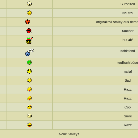
Surprised
Neutral
original roll-smiley aus dem
raucher
hut ab!
schlafend
teuflisch böse
na ja!
Sad
Razz
Razz
Cool
Smile
Razz
Neue Smileys