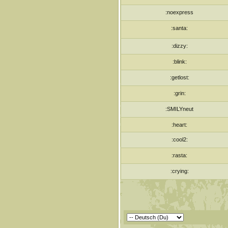
:noexpress
:santa:
:dizzy:
:blink:
:getlost:
:grin:
:SMILYneut
:heart:
:cool2:
:rasta:
:crying: