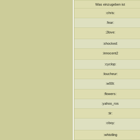
Was einzugeben ist
:chris:
:fear:
:2love:
:shocked:
:innocent2
:cyclop:
:loucheur:
:w00t:
:flowers:
:yahoo_ros
:tir:
:cboy:
:whistling