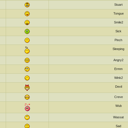
Stuart
Tongue
Smile2
Sick
Pinch
Sleeping
Angry2
Ermm
Wink2
Devil
Creve
Wub
Wassat
Sad