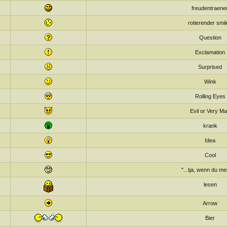
freudentraene
rotierender smi
Question
Exclamation
Surprised
Wink
Rolling Eyes
Evil or Very M
krank
Idea
Cool
"...tja, wenn du me
lesen
Arrow
Bier