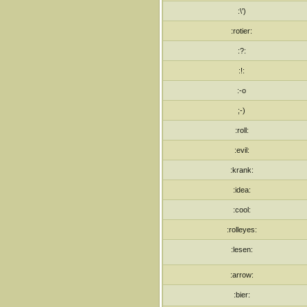
:\')
:rotier:
:?:
:!:
:-o
;-)
:roll:
:evil:
:krank:
:idea:
:cool:
:rolleyes:
:lesen:
:arrow:
:bier: