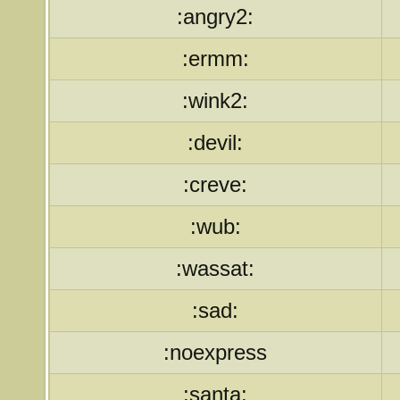
:angry2:
:ermm:
:wink2:
:devil:
:creve:
:wub:
:wassat:
:sad:
:noexpress
:santa: