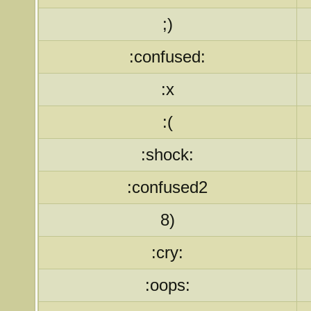
;)
:confused:
:x
:(
:shock:
:confused2
8)
:cry:
:oops: