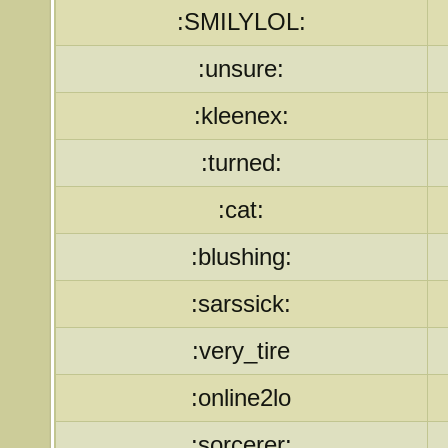
:SMILYLOL:
:unsure:
:kleenex:
:turned:
:cat:
:blushing:
:sarssick:
:very_tire
:online2lo
:sorcerer: