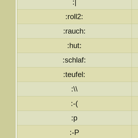
:|
:roll2:
:rauch:
:hut:
:schlaf:
:teufel:
:\\
:-(
:p
:-P