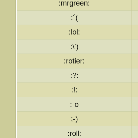
:mrgreen:
:´(
:lol:
:\')
:rotier:
:?:
:!:
:-o
;-)
:roll: