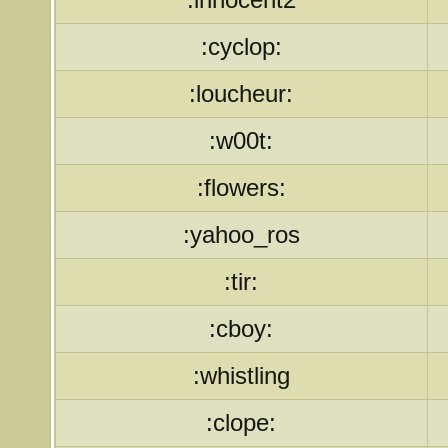
:cyclop:
:loucheur:
:w00t:
:flowers:
:yahoo_ros
:tir:
:cboy:
:whistling
:clope: