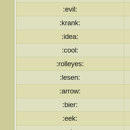
:evil:
:krank:
:idea:
:cool:
:rolleyes:
:lesen:
:arrow:
:bier:
:eek: