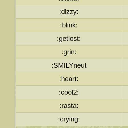
:dizzy:
:blink:
:getlost:
:grin:
:SMILYneut
:heart:
:cool2:
:rasta:
:crying: