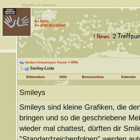
Startseite
|Â
Impressum
DAS IST LOS
CD / VINYL
Â» Infos
Â» jetzt bestellen!
»
Hilfe
Herbert Grönemeyer Forum
Smiley-Liste
Bilderalben
Hilfe
Benutzerliste
Kalender
Smileys
Smileys sind kleine Grafiken, die d
bringen und so die geschriebene Me
wieder mal chattest, dürften dir Smil
"Standardzeichenfolgen" werden aut