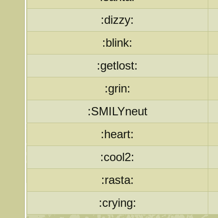
:dizzy:
:blink:
:getlost:
:grin:
:SMILYneut
:heart:
:cool2:
:rasta:
:crying: