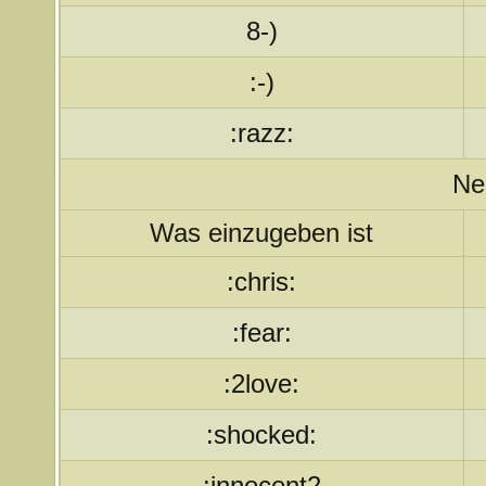
8-)
:-)
:razz:
Ne
Was einzugeben ist
:chris:
:fear:
:2love:
:shocked:
:innocent2