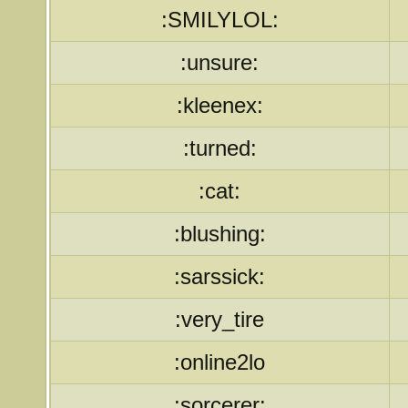
:SMILYLOL:
:unsure:
:kleenex:
:turned:
:cat:
:blushing:
:sarssick:
:very_tire
:online2lo
:sorcerer: