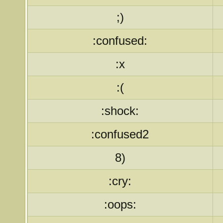
;)
:confused:
:x
:(
:shock:
:confused2
8)
:cry:
:oops: