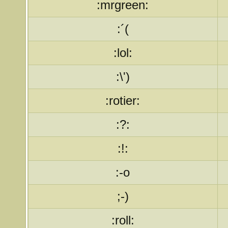
:mrgreen:
:´(
:lol:
:\')
:rotier:
:?:
:!:
:-o
;-)
:roll: