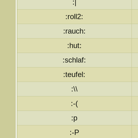
:|
:roll2:
:rauch:
:hut:
:schlaf:
:teufel:
:\\
:-(
:p
:-P