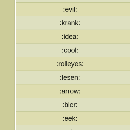
:evil:
:krank:
:idea:
:cool:
:rolleyes:
:lesen:
:arrow:
:bier:
:eek: