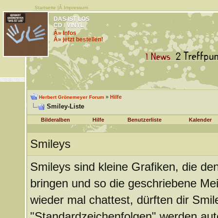
Startseite
|Â
Impressum
DAS IST LOS
CD / VINYL
Â» Infos
Â» jetzt bestellen!
»
Hilfe
Herbert Grönemeyer Forum
Smiley-Liste
Bilderalben
Hilfe
Benutzerliste
Kalender
Smileys
Smileys sind kleine Grafiken, die d
bringen und so die geschriebene Me
wieder mal chattest, dürften dir Smil
"Standardzeichenfolgen" werden aut