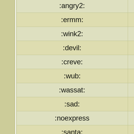
:angry2:
:ermm:
:wink2:
:devil:
:creve:
:wub:
:wassat:
:sad:
:noexpress
:santa: