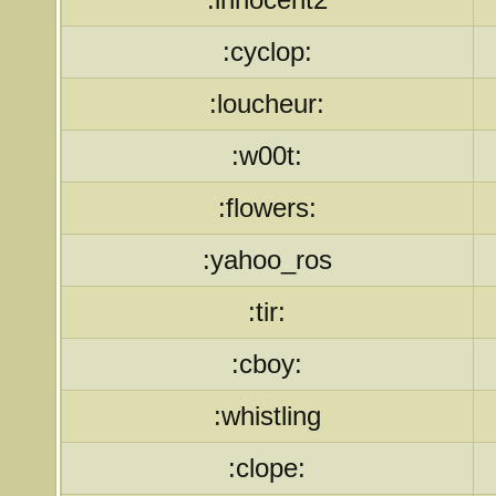
:cyclop:
:loucheur:
:w00t:
:flowers:
:yahoo_ros
:tir:
:cboy:
:whistling
:clope: