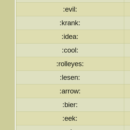
:evil:
:krank:
:idea:
:cool:
:rolleyes:
:lesen:
:arrow:
:bier:
:eek: