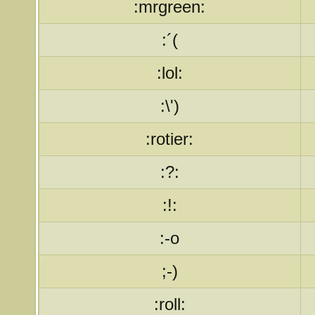
:mrgreen:
:´(
:lol:
:\')
:rotier:
:?:
:!:
:-o
;-)
:roll: