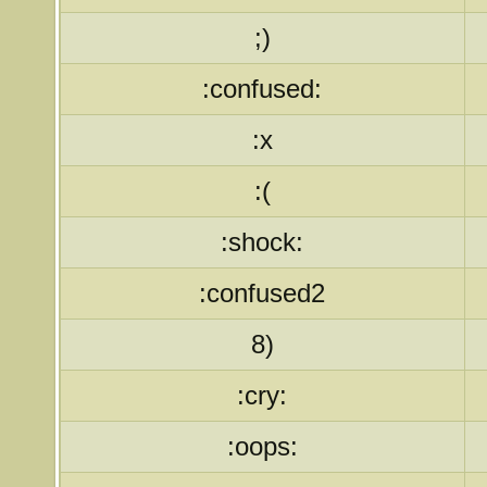
;)
:confused:
:x
:(
:shock:
:confused2
8)
:cry:
:oops: