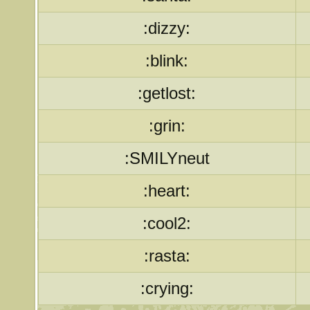
:dizzy:
:blink:
:getlost:
:grin:
:SMILYneut
:heart:
:cool2:
:rasta:
:crying: