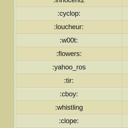
:cyclop:
:loucheur:
:w00t:
:flowers:
:yahoo_ros
:tir:
:cboy:
:whistling
:clope: