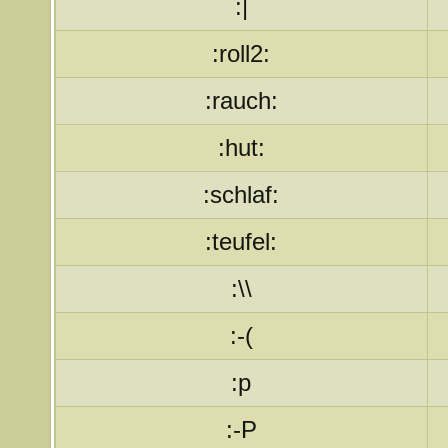
:|
:roll2:
:rauch:
:hut:
:schlaf:
:teufel:
:\\
:-(
:p
:-P