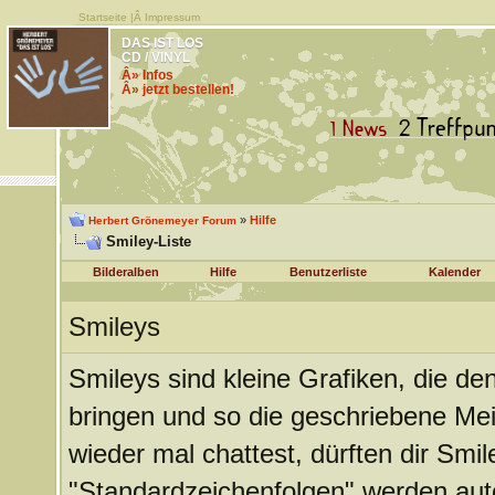
Startseite
|Â
Impressum
DAS IST LOS
CD / VINYL
Â» Infos
Â» jetzt bestellen!
»
Hilfe
Herbert Grönemeyer Forum
Smiley-Liste
Bilderalben
Hilfe
Benutzerliste
Kalender
Smileys
Smileys sind kleine Grafiken, die d
bringen und so die geschriebene Me
wieder mal chattest, dürften dir Smil
"Standardzeichenfolgen" werden aut