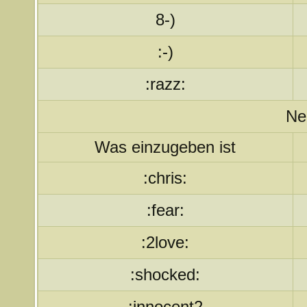
8-)
:-)
:razz:
Ne
Was einzugeben ist
:chris:
:fear:
:2love:
:shocked:
:innocent2