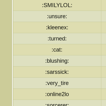
:SMILYLOL:
:unsure:
:kleenex:
:turned:
:cat:
:blushing:
:sarssick:
:very_tire
:online2lo
:sorcerer: