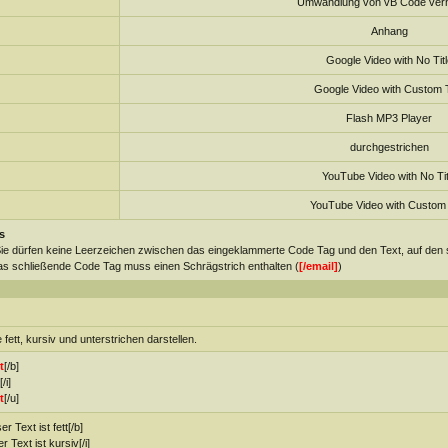
Umwandlung von vB Code verh
Anhang
Google Video with No Titl
Google Video with Custom T
Flash MP3 Player
durchgestrichen
YouTube Video with No Tit
YouTube Video with Custom T
s
ie dürfen keine Leerzeichen zwischen das eingeklammerte Code Tag und den Text, auf den s
s schließende Code Tag muss einen Schrägstrich enthalten (
[
/
email]
)
 fett, kursiv und unterstrichen darstellen.
t
[/b]
[/i]
t
[/u]
er Text ist fett[/b]
er Text ist kursiv[/i]