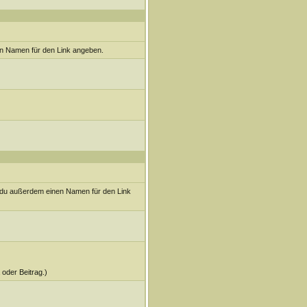
en Namen für den Link angeben.
t du außerdem einen Namen für den Link
 oder Beitrag.)