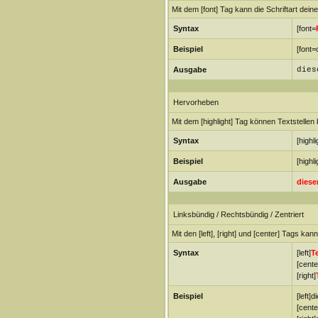
Mit dem [font] Tag kann die Schriftart dei
Syntax
[font=
Beispiel
[font=
Ausgabe
dies
Hervorheben
Mit dem [highlight] Tag können Textstell
Syntax
[highli
Beispiel
[highl
Ausgabe
diese
Linksbündig / Rechtsbündig / Zentriert
Mit den [left], [right] und [center] Tags ka
Syntax
[left]
T
[cente
[right]
Beispiel
[left]d
[cente