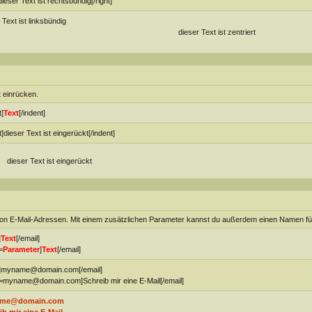
]dieser Text ist rechtsbündig[/right]
 Text ist linksbündig
dieser Text ist zentriert
t einrücken.
t]
Text
[/indent]
t]dieser Text ist eingerückt[/indent]
dieser Text ist eingerückt
von E-Mail-Adressen. Mit einem zusätzlichen Parameter kannst du außerdem einen Namen fü
]
Text
[/email]
=
Parameter
]
Text
[/email]
l]myname@domain.com[/email]
l=myname@domain.com]Schreib mir eine E-Mail[/email]
me@domain.com