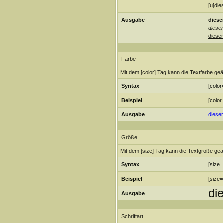
[u]die
Ausgabe
dieser
dieser
dieser
Farbe
Mit dem [color] Tag kann die Textfarbe ge
Syntax
[color
Beispiel
[color
Ausgabe
dieser
Größe
Mit dem [size] Tag kann die Textgröße ge
Syntax
[size=
Beispiel
[size=
di
Ausgabe
Schriftart