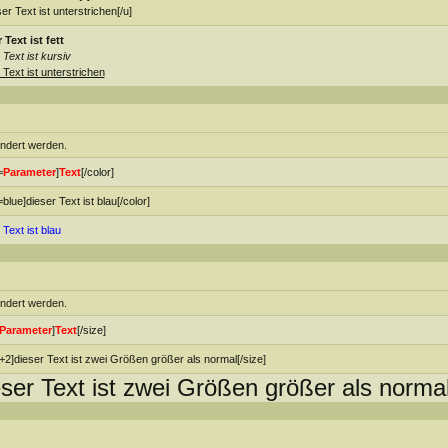
ser Text ist unterstrichen[/u]
 Text ist fett
 Text ist kursiv
 Text ist unterstrichen
ändert werden.
=
Parameter
]
Text
[/color]
=blue]dieser Text ist blau[/color]
 Text ist blau
ändert werden.
Parameter
]
Text
[/size]
+2]dieser Text ist zwei Größen größer als normal[/size]
eser Text ist zwei Größen größer als norma