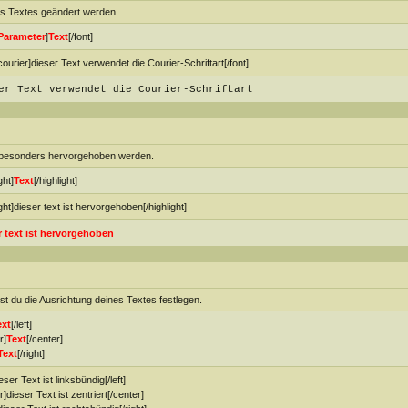
nes Textes geändert werden.
Parameter
]
Text
[/font]
courier]dieser Text verwendet die Courier-Schriftart[/font]
er Text verwendet die Courier-Schriftart
en besonders hervorgehoben werden.
ght]
Text
[/highlight]
ight]dieser text ist hervorgehoben[/highlight]
r text ist hervorgehoben
nnst du die Ausrichtung deines Textes festlegen.
ext
[/left]
r]
Text
[/center]
Text
[/right]
ieser Text ist linksbündig[/left]
r]dieser Text ist zentriert[/center]