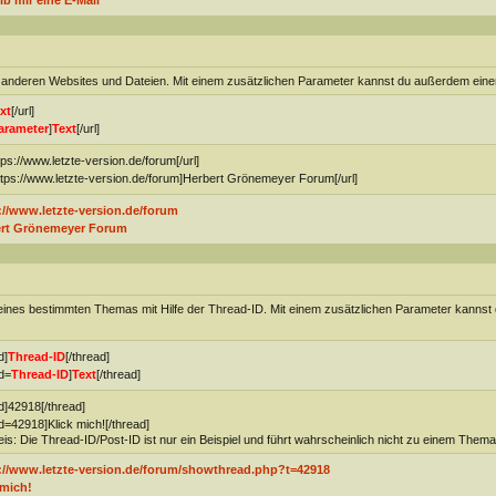
ib mir eine E-Mail
on anderen Websites und Dateien. Mit einem zusätzlichen Parameter kannst du außerdem ein
xt
[/url]
arameter
]
Text
[/url]
ttps://www.letzte-version.de/forum[/url]
ttps://www.letzte-version.de/forum]Herbert Grönemeyer Forum[/url]
://www.letzte-version.de/forum
rt Grönemeyer Forum
n eines bestimmten Themas mit Hilfe der Thread-ID. Mit einem zusätzlichen Parameter kanns
d]
Thread-ID
[/thread]
d=
Thread-ID
]
Text
[/thread]
d]42918[/thread]
d=42918]Klick mich![/thread]
is: Die Thread-ID/Post-ID ist nur ein Beispiel und führt wahrscheinlich nicht zu einem Thema
://www.letzte-version.de/forum/showthread.php?t=42918
 mich!