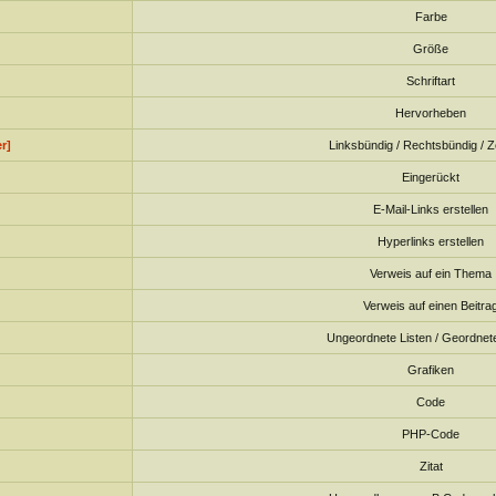
Farbe
Größe
Schriftart
Hervorheben
r]
Linksbündig / Rechtsbündig / Ze
Eingerückt
E-Mail-Links erstellen
Hyperlinks erstellen
Verweis auf ein Thema
Verweis auf einen Beitra
Ungeordnete Listen / Geordnete
Grafiken
Code
PHP-Code
Zitat