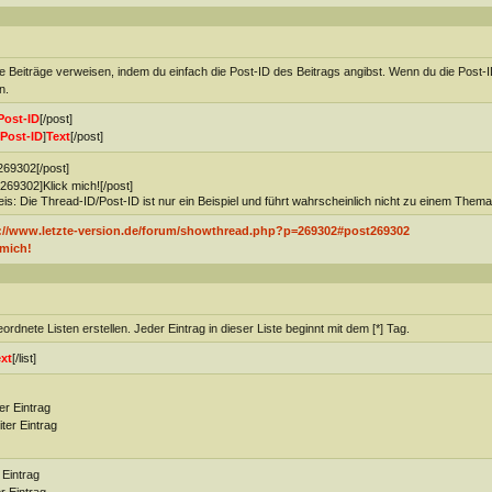
e Beiträge verweisen, indem du einfach die Post-ID des Beitrags angibst. Wenn du die Post
n.
Post-ID
[/post]
Post-ID
]
Text
[/post]
269302[/post]
269302]Klick mich![/post]
is: Die Thread-ID/Post-ID ist nur ein Beispiel und führt wahrscheinlich nicht zu einem Thema
://www.letzte-version.de/forum/showthread.php?p=269302#post269302
 mich!
ordnete Listen erstellen. Jeder Eintrag in dieser Liste beginnt mit dem [*] Tag.
xt
[/list]
ter Eintrag
iter Eintrag
 Eintrag