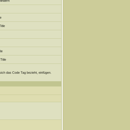
indern
e
itle
le
itle
ich das Code Tag bezieht, einfügen.