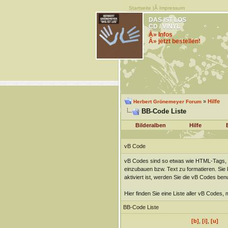
Startseite
|Â
Impressum
DAS IST LOS
CD / VINYL
Â» Infos
Â» jetzt bestellen!
»
Hilfe
Herbert Grönemeyer Forum
BB-Code Liste
Bilderalben
Hilfe
vB Code
vB Codes sind so etwas wie HTML-Tags, d
einzubauen bzw. Text zu formatieren. Sie
aktiviert ist, werden Sie die vB Codes be
Hier finden Sie eine Liste aller vB Codes,
BB-Code Liste
[b]
,
[i]
,
[u]