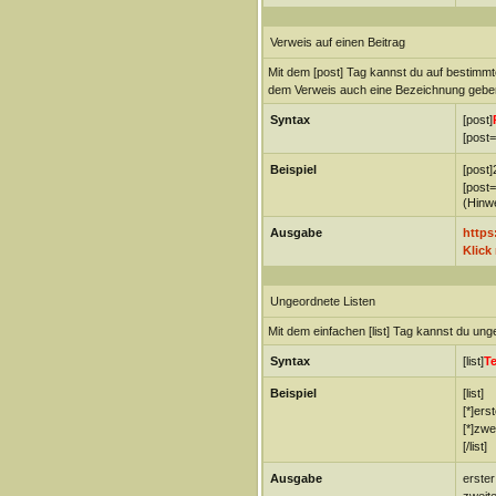
Verweis auf einen Beitrag
Mit dem [post] Tag kannst du auf bestimmt
dem Verweis auch eine Bezeichnung gebe
Syntax
[post]
[post=
Beispiel
[post]
[post=
(Hinwe
Ausgabe
https
Klick
Ungeordnete Listen
Mit dem einfachen [list] Tag kannst du unge
Syntax
[list]
Te
Beispiel
[list]
[*]ers
[*]zwe
[/list]
Ausgabe
erster