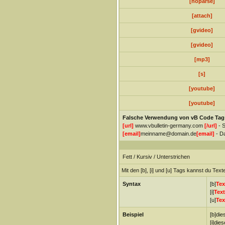
[noparse]
[attach]
[gvideo]
[gvideo]
[mp3]
[s]
[youtube]
[youtube]
Falsche Verwendung von vB Code Tag
[url]
www.vbulletin-germany.com
[/url]
- S
[email]
meinname@domain.de
[email]
- Da
Fett / Kursiv / Unterstrichen
Mit den [b], [i] und [u] Tags kannst du Texte
Syntax
[b]
Tex
[i]
Text
[u]
Tex
Beispiel
[b]dies
[i]dies