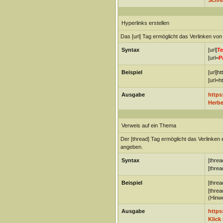
Schre
Hyperlinks erstellen
Das [url] Tag ermöglicht das Verlinken v
Syntax
[url]
Te
[url=
P
Beispiel
[url]h
[url=h
Ausgabe
https
Herbe
Verweis auf ein Thema
Der [thread] Tag ermöglicht das Verlinke
angeben.
Syntax
[threa
[threa
Beispiel
[threa
[threa
(Hinwe
Ausgabe
https
Klick