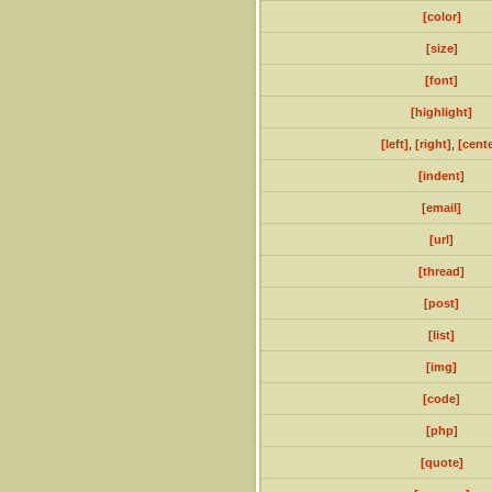
[color]
[size]
[font]
[highlight]
[left]
,
[right]
,
[cente
[indent]
[email]
[url]
[thread]
[post]
[list]
[img]
[code]
[php]
[quote]