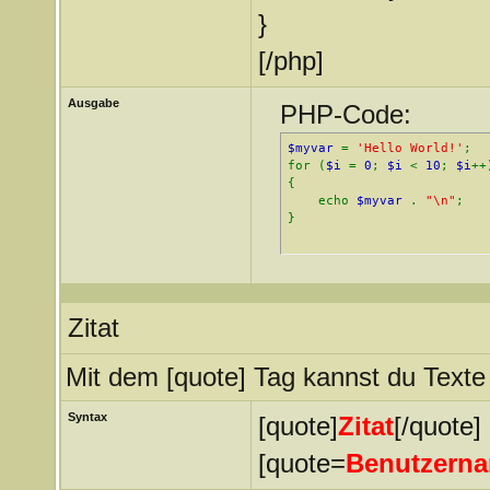
}
[/php]
Ausgabe
PHP-Code:
$myvar
=
'Hello World!'
;
for (
$i
=
0
;
$i
<
10
;
$i
++
{
echo
$myvar
.
"\n"
;
}
Zitat
Mit dem [quote] Tag kannst du Texte 
Syntax
[quote]
Zitat
[/quote]
[quote=
Benutzern