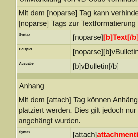
Mit dem [noparse] Tag kann verhind
[noparse] Tags zur Textformatierung
Syntax
[noparse]
[b]Text[/b
Beispiel
[noparse][b]vBulleti
Ausgabe
[b]vBulletin[/b]
Anhang
Mit dem [attach] Tag können Anhänge 
platziert werden. Dies gilt jedoch nu
angehängt wurden.
Syntax
[attach]
attachment