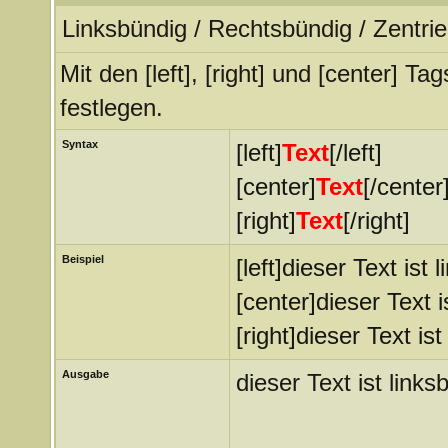
Linksbündig / Rechtsbündig / Zentrie
Mit den [left], [right] und [center] T
festlegen.
Syntax
[left]
Text
[/left]
[center]
Text
[/center
[right]
Text
[/right]
Beispiel
[left]dieser Text ist l
[center]dieser Text i
[right]dieser Text ist
Ausgabe
dieser Text ist links