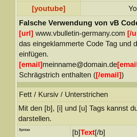
[youtube]
Yo
Falsche Verwendung von vB Cod
[url]
www.vbulletin-germany.com
[/u
das eingeklammerte Code Tag und de
einfügen.
[email]
meinname@domain.de
[emai
Schrägstrich enthalten (
[
/
email]
)
Fett / Kursiv / Unterstrichen
Mit den [b], [i] und [u] Tags kannst d
darstellen.
Syntax
[b]
Text
[/b]