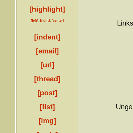
[highlight]
[left]
,
[right]
,
[center]
Links
[indent]
[email]
[url]
[thread]
[post]
[list]
Ungeo
[img]