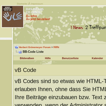
Startseite
|Â
Impressum
DAS IST LOS
CD / VINYL
Â» Infos
Â» jetzt bestellen!
»
Hilfe
Herbert Grönemeyer Forum
BB-Code Liste
Bilderalben
Hilfe
Benutzerliste
Kalender
vB Code
vB Codes sind so etwas wie HTML-Ta
erlauben Ihnen, ohne dass Sie HTM
Ihre Beiträge einzubauen bzw. Text z
verwenden, wenn der Administrator si