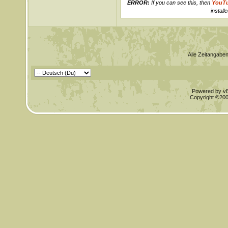
ERROR:
If you can see this, then
YouT
installe
Alle Zeitangaben
Powered by vBu
Copyright ©2000