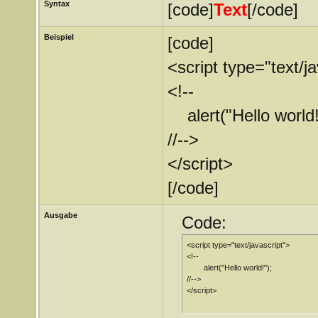
Syntax
[code]
Text
[/code]
Beispiel
[code]
<script type="text/j
<!--
alert("Hello world!
//-->
</script>
[/code]
Ausgabe
Code:
<script type="text/javascript">

<!--

	alert("Hello world!");

//-->

</script>