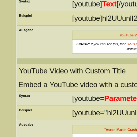
Syntax
[youtube]
Text
[/yout
Beispiel
[youtube]hl2UUunlI
Ausgabe
YouTube V
ERROR:
If you can see this, then
YouT
installe
YouTube Video with Custom Title
Embed a YouTube video with a custom
Syntax
[youtube=
Paramete
Beispiel
[youtube="hl2UUunl
Ausgabe
"Aston Martin Crash