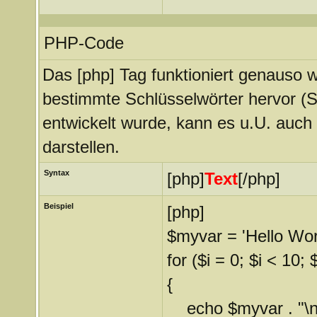
PHP-Code
Das [php] Tag funktioniert genauso w
bestimmte Schlüsselwörter hervor (S
entwickelt wurde, kann es u.U. auch
darstellen.
Syntax
[php]
Text
[/php]
Beispiel
[php]
$myvar = 'Hello Worl
for ($
i = 0; $i < 10; 
{
echo $myvar . "\n