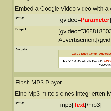
Embed a Google Video video with a c
Syntax
[gvideo=
Parameter
]
Beispiel
[gvideo="368818503
Advertisement[/gvid
Ausgabe
"1980's Izuzu Gemini Advertis
ERROR:
If you can see this, then
Goog
Flash inst
Flash MP3 Player
Eine Mp3 mittels eines integrierten 
Syntax
[mp3]
Text
[/mp3]