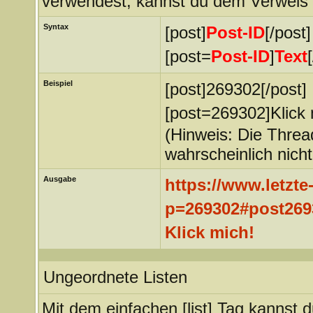
verwendest, kannst du dem Verweis
Syntax
[post]
Post-ID
[/post]
[post=
Post-ID
]
Text
Beispiel
[post]269302[/post]
[post=269302]Klick 
(Hinweis: Die Thread
wahrscheinlich nich
Ausgabe
https://www.letzt
p=269302#post269
Klick mich!
Ungeordnete Listen
Mit dem einfachen [list] Tag kannst d