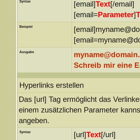
Syntax
[email]
Text
[/email]
[email=
Parameter
]
T
Beispiel
[email]myname@dom
[email=myname@doma
Ausgabe
myname@domain
Schreib mir eine E
Hyperlinks erstellen
Das [url] Tag ermöglicht das Verlin
einem zusätzlichen Parameter kanns
angeben.
Syntax
[url]
Text
[/url]