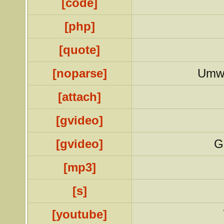
[code]
[php]
[quote]
[noparse]
Umwa
[attach]
[gvideo]
[gvideo]
G
[mp3]
[s]
[youtube]