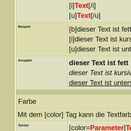
[i]
Text
[/i]
[u]
Text
[/u]
Beispiel
[b]dieser Text ist fett
[i]dieser Text ist kurs
[u]dieser Text ist un
Ausgabe
dieser Text ist fett
dieser Text ist kursi
dieser Text ist unter
Farbe
Mit dem [color] Tag kann die Textfa
Syntax
[color=
Parameter
]
T