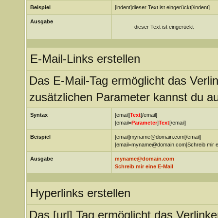
Beispiel
[indent]dieser Text ist eingerückt[/indent]
Ausgabe
dieser Text ist eingerückt
E-Mail-Links erstellen
Das E-Mail-Tag ermöglicht das Verli
zusätzlichen Parameter kannst du a
Syntax
[email]
Text
[/email]
[email=
Parameter
]
Text
[/email]
Beispiel
[email]myname@domain.com[/email]
[email=myname@domain.com]Schreib mir ein
Ausgabe
myname@domain.com
Schreib mir eine E-Mail
Hyperlinks erstellen
Das [url] Tag ermöglicht das Verlin