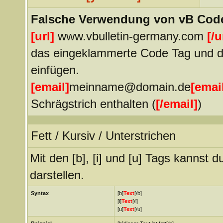
Falsche Verwendung von vB Cod
[url]
www.vbulletin-germany.com
[/u
das eingeklammerte Code Tag und de
einfügen.
[email]
meinname@domain.de
[emai
Schrägstrich enthalten (
[
/
email]
)
Fett / Kursiv / Unterstrichen
Mit den [b], [i] und [u] Tags kannst d
darstellen.
Syntax
[b]
Text
[/b]
[i]
Text
[/i]
[u]
Text
[/u]