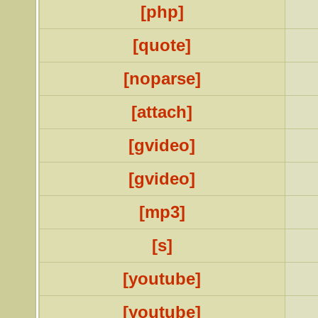
[php]
[quote]
[noparse]
[attach]
[gvideo]
[gvideo]
[mp3]
[s]
[youtube]
[youtube]