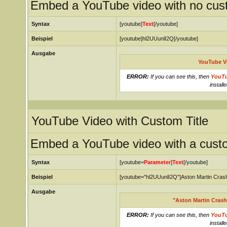
Embed a YouTube video with no custo
Syntax
[youtube]
Text
[/youtube]
Beispiel
[youtube]hl2UUunlI2Q[/youtube]
Ausgabe
YouTube V
ERROR:
If you can see this, then
YouT
installe
YouTube Video with Custom Title
Embed a YouTube video with a custom
Syntax
[youtube=
Parameter
]
Text
[/youtube]
Beispiel
[youtube="hl2UUunlI2Q"]Aston Martin Crash
Ausgabe
"Aston Martin Crash
ERROR:
If you can see this, then
YouT
installe