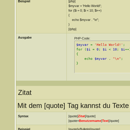
Beispiel
[php]
$myvar = 'Hello World!';
for ($
i = 0; $i < 10; $i++)
{
echo $myvar . "\n";
}
[/php]
Ausgabe
PHP-Code:
$myvar
=
'Hello World!'
;
for (
$i
=
0
;
$i
<
10
;
$i
++
{
echo
$myvar
.
"\n"
;
}
Zitat
Mit dem [quote] Tag kannst du Texte 
Syntax
[quote]
Zitat
[/quote]
[quote=
Benutzername
]
Text
[/quote]
Beispiel
[quote]vBulletin[/quote]