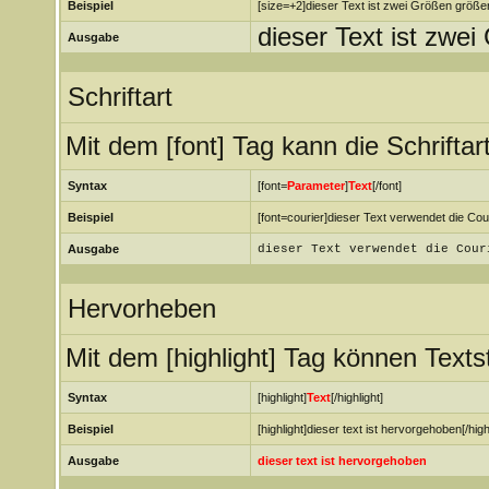
Beispiel
[size=+2]dieser Text ist zwei Größen größer
dieser Text ist zwe
Ausgabe
Schriftart
Mit dem [font] Tag kann die Schrifta
Syntax
[font=
Parameter
]
Text
[/font]
Beispiel
[font=courier]dieser Text verwendet die Couri
Ausgabe
dieser Text verwendet die Cour
Hervorheben
Mit dem [highlight] Tag können Text
Syntax
[highlight]
Text
[/highlight]
Beispiel
[highlight]dieser text ist hervorgehoben[/highl
Ausgabe
dieser text ist hervorgehoben