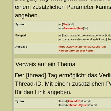
einem zusätzlichen Parameter kanns
angeben.
Syntax
[url]
Text
[/url]
[url=
Parameter
]
Text
[/url]
Beispiel
[url]https://www.letzte-version.de/forum[/url]
[url=https://www.letzte-version.de/forum]H
Ausgabe
https://www.letzte-version.de/forum
Herbert Grönemeyer Forum
Verweis auf ein Thema
Der [thread] Tag ermöglicht das Ver
Thread-ID. Mit einem zusätzlichen
für den Link angeben.
Syntax
[thread]
Thread-ID
[/thread]
[thread=
Thread-ID
]
Text
[/thread]