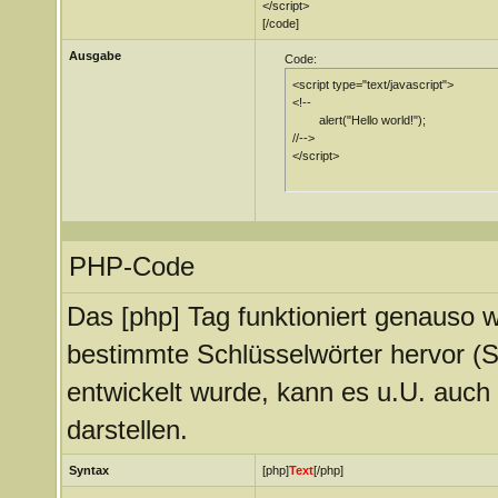
</script>
[/code]
Ausgabe
Code:
<script type="text/javascript">

<!--

	alert("Hello world!");

//-->

</script>
PHP-Code
Das [php] Tag funktioniert genauso w
bestimmte Schlüsselwörter hervor (S
entwickelt wurde, kann es u.U. auch
darstellen.
Syntax
[php]
Text
[/php]