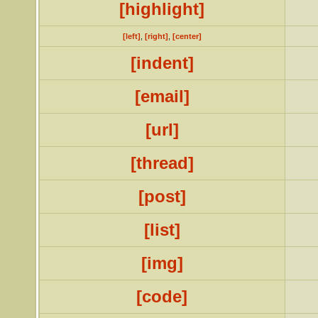
[highlight]
[left]
,
[right]
,
[center]
[indent]
[email]
[url]
[thread]
[post]
[list]
[img]
[code]