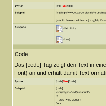
Syntax
[img]
Text
[/img]
Beispiel
[img]http://www.letzte-version.de/forum/ima
[url=http://www.vbulletin.com] [img]http://ww
Ausgabe
(Kein Link)
(Link)
Code
Das [code] Tag zeigt den Text in ein
Font) an und erhält damit Textformat
Syntax
[code]
Text
[/code]
Beispiel
[code]
<script type="text/javascript">
<!--
alert("Hello world!");
//-->