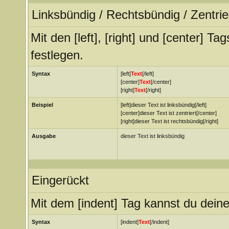
Linksbündig / Rechtsbündig / Zentrie
Mit den [left], [right] und [center] T
festlegen.
Syntax
[left]
Text
[/left]
[center]
Text
[/center]
[right]
Text
[/right]
Beispiel
[left]dieser Text ist linksbündig[/left]
[center]dieser Text ist zentriert[/center]
[right]dieser Text ist rechtsbündig[/right]
Ausgabe
dieser Text ist linksbündig
Eingerückt
Mit dem [indent] Tag kannst du deine
Syntax
[indent]
Text
[/indent]