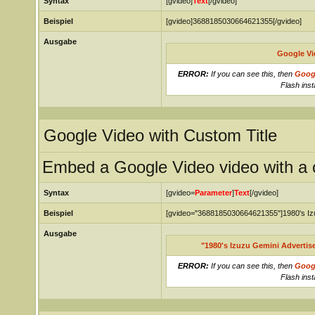
Syntax
[gvideo]
Text
[/gvideo]
Beispiel
[gvideo]3688185030664621355[/gvideo]
Ausgabe
Google Vi
ERROR:
If you can see this, then
Goog
Flash inst
Google Video with Custom Title
Embed a Google Video video with a c
Syntax
[gvideo=
Parameter
]
Text
[/gvideo]
Beispiel
[gvideo="3688185030664621355"]1980's Izu
Ausgabe
"1980's Izuzu Gemini Advertis
ERROR:
If you can see this, then
Goog
Flash inst