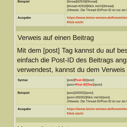
Beispiel
[thread]42918[/thread]
[thread=42918]Klick mich![/thread]
(Hinweis: Die Thread-ID/Post-ID ist nur ein
Ausgabe
https://www.letzte-version.de/forum/s
Klick mich!
Verweis auf einen Beitrag
Mit dem [post] Tag kannst du auf be
einfach die Post-ID des Beitrags an
verwendest, kannst du dem Verweis
Syntax
[post]
Post-ID
[/post]
[post=
Post-ID
]
Text
[/post]
Beispiel
[post]269302[/post]
[post=269302]Klick mich![/post]
(Hinweis: Die Thread-ID/Post-ID ist nur ein
Ausgabe
https://www.letzte-version.de/forum/
Klick mich!