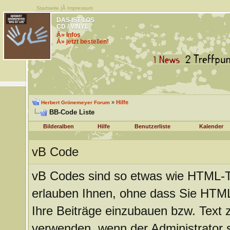
Startseite
|Â
Impressum
DAS IST LOS
CD / VINYL
Â» Infos
Â» jetzt bestellen!
»
Hilfe
Herbert Grönemeyer Forum
BB-Code Liste
Bilderalben
Hilfe
Benutzerliste
Kalender
vB Code
vB Codes sind so etwas wie HTML-Ta
erlauben Ihnen, ohne dass Sie HTM
Ihre Beiträge einzubauen bzw. Text z
verwenden, wenn der Administrator si