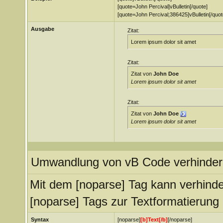
[quote=John Percival]vBulletin[/quote]
[quote=John Percival;386425]vBulletin[/quot
Ausgabe
Zitat:
Lorem ipsum dolor sit amet
Zitat:
Zitat von
John Doe
Lorem ipsum dolor sit amet
Zitat:
Zitat von
John Doe
Lorem ipsum dolor sit amet
Umwandlung von vB Code verhinder
Mit dem [noparse] Tag kann verhind
[noparse] Tags zur Textformatierung
Syntax
[noparse]
[b]Text[/b]
[/noparse]