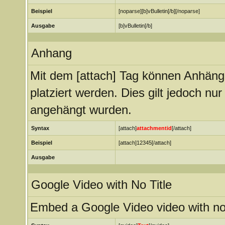
Beispiel
[noparse][b]vBulletin[/b][/noparse]
Ausgabe
[b]vBulletin[/b]
Anhang
Mit dem [attach] Tag können Anhänge 
platziert werden. Dies gilt jedoch nu
angehängt wurden.
Syntax
[attach]
attachmentid
[/attach]
Beispiel
[attach]12345[/attach]
Ausgabe
Google Video with No Title
Embed a Google Video video with no 