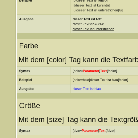
Beispiel
[b]dieser Text ist fett[/b]
[i]dieser Text ist kursiv[/i]
[u]dieser Text ist unterstrichen[/u]
Ausgabe
dieser Text ist fett
dieser Text ist kursiv
dieser Text ist unterstrichen
Farbe
Mit dem [color] Tag kann die Textfa
Syntax
[color=
Parameter
]
Text
[/color]
Beispiel
[color=blue]dieser Text ist blau[/color]
Ausgabe
dieser Text ist blau
Größe
Mit dem [size] Tag kann die Textgrö
Syntax
[size=
Parameter
]
Text
[/size]