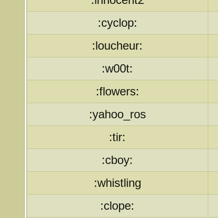
:cyclop:
:loucheur:
:w00t:
:flowers:
:yahoo_ros
:tir:
:cboy:
:whistling
:clope: