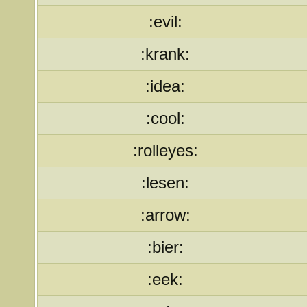
:evil:
:krank:
:idea:
:cool:
:rolleyes:
:lesen:
:arrow:
:bier:
:eek: