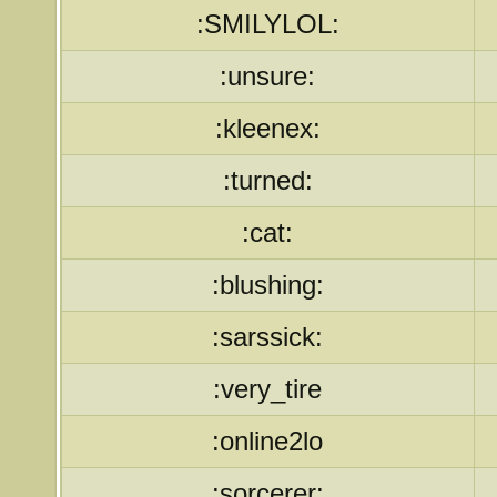
:SMILYLOL:
:unsure:
:kleenex:
:turned:
:cat:
:blushing:
:sarssick:
:very_tire
:online2lo
:sorcerer: