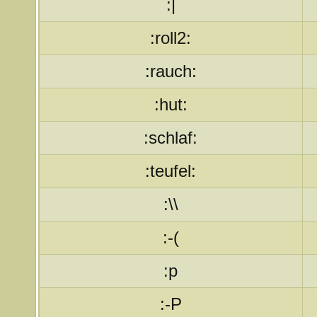
:|
:roll2:
:rauch:
:hut:
:schlaf:
:teufel:
:\\
:-(
:p
:-P