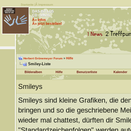
Startseite
|Â
Impressum
DAS IST LOS
CD / VINYL
Â» Infos
Â» jetzt bestellen!
»
Hilfe
Herbert Grönemeyer Forum
Smiley-Liste
Bilderalben
Hilfe
Benutzerliste
Kalender
Smileys
Smileys sind kleine Grafiken, die d
bringen und so die geschriebene Me
wieder mal chattest, dürften dir Smil
"Standardzeichenfolgen" werden aut