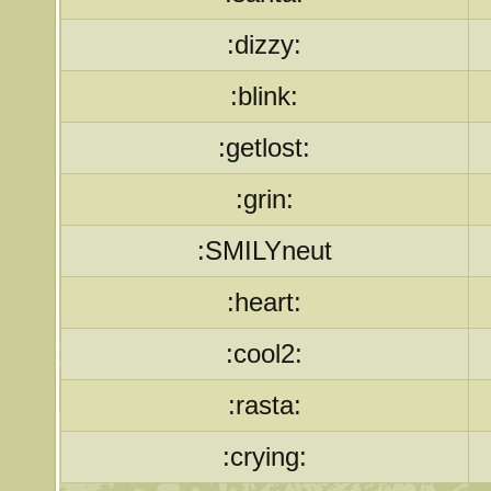
:dizzy:
:blink:
:getlost:
:grin:
:SMILYneut
:heart:
:cool2:
:rasta:
:crying: