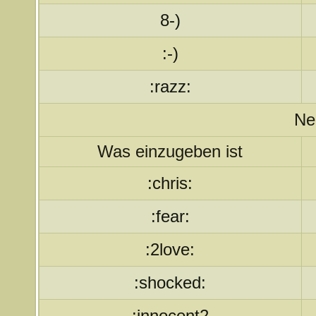
8-)
:-)
:razz:
Ne
Was einzugeben ist
:chris:
:fear:
:2love:
:shocked:
:innocent2