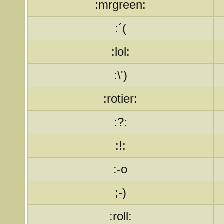
:mrgreen:
:´(
:lol:
:\')
:rotier:
:?:
:!:
:-o
;-)
:roll: