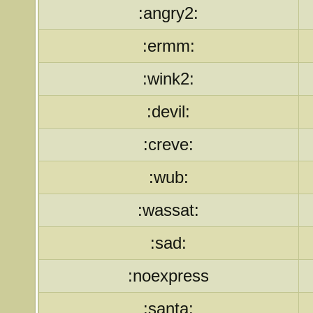
:angry2:
:ermm:
:wink2:
:devil:
:creve:
:wub:
:wassat:
:sad:
:noexpress
:santa: