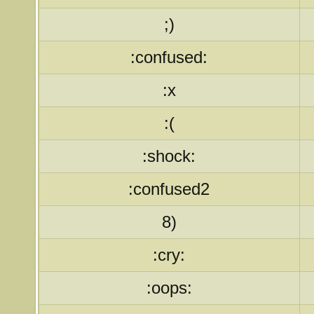
;)
:confused:
:x
:(
:shock:
:confused2
8)
:cry:
:oops: