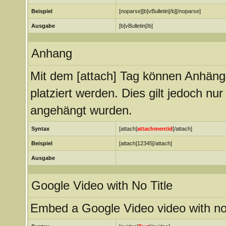
Beispiel
[noparse][b]vBulletin[/b][/noparse]
Ausgabe
[b]vBulletin[/b]
Anhang
Mit dem [attach] Tag können Anhänge 
platziert werden. Dies gilt jedoch nu
angehängt wurden.
Syntax
[attach]
attachmentid
[/attach]
Beispiel
[attach]12345[/attach]
Ausgabe
Google Video with No Title
Embed a Google Video video with no 