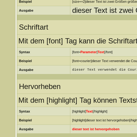
Beispiel
[size=+2]dieser Text ist zwei Größen größer
dieser Text ist zwe
Ausgabe
Schriftart
Mit dem [font] Tag kann die Schrifta
Syntax
[font=
Parameter
]
Text
[/font]
Beispiel
[font=courier]dieser Text verwendet die Couri
Ausgabe
dieser Text verwendet die Cour
Hervorheben
Mit dem [highlight] Tag können Text
Syntax
[highlight]
Text
[/highlight]
Beispiel
[highlight]dieser text ist hervorgehoben[/highl
Ausgabe
dieser text ist hervorgehoben