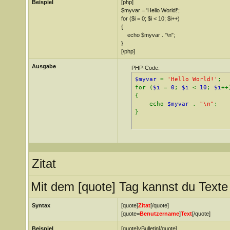
Beispiel
[php]
$myvar = 'Hello World!';
for ($
i = 0; $i < 10; $i++)
{
echo $myvar . "\n";
}
[/php]
Ausgabe
PHP-Code:
$myvar
=
'Hello World!'
;
for (
$i
=
0
;
$i
<
10
;
$i
++
{
echo
$myvar
.
"\n"
;
}
Zitat
Mit dem [quote] Tag kannst du Texte 
Syntax
[quote]
Zitat
[/quote]
[quote=
Benutzername
]
Text
[/quote]
Beispiel
[quote]vBulletin[/quote]