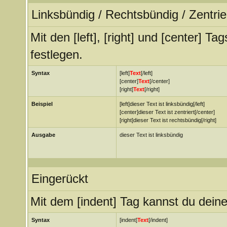
Linksbündig / Rechtsbündig / Zentrie
Mit den [left], [right] und [center] T
festlegen.
Syntax
[left]
Text
[/left]
[center]
Text
[/center]
[right]
Text
[/right]
Beispiel
[left]dieser Text ist linksbündig[/left]
[center]dieser Text ist zentriert[/center]
[right]dieser Text ist rechtsbündig[/right]
Ausgabe
dieser Text ist linksbündig
Eingerückt
Mit dem [indent] Tag kannst du deine
Syntax
[indent]
Text
[/indent]