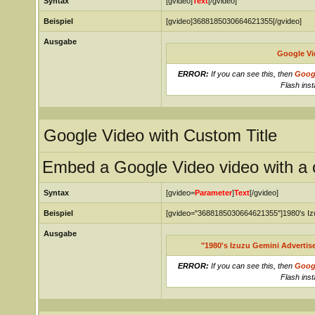
Syntax
[gvideo]
Text
[/gvideo]
Beispiel
[gvideo]3688185030664621355[/gvideo]
Ausgabe
Google Vi
ERROR:
If you can see this, then
Goog
Flash inst
Google Video with Custom Title
Embed a Google Video video with a c
Syntax
[gvideo=
Parameter
]
Text
[/gvideo]
Beispiel
[gvideo="3688185030664621355"]1980's Izu
Ausgabe
"1980's Izuzu Gemini Advertis
ERROR:
If you can see this, then
Goog
Flash inst