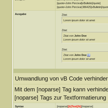
[quote=John Percival]vBulletin[/quote]
[quote=John Percival;386425]vBulletin[/quot
Ausgabe
Zitat:
Lorem ipsum dolor sit amet
Zitat:
Zitat von
John Doe
Lorem ipsum dolor sit amet
Zitat:
Zitat von
John Doe
Lorem ipsum dolor sit amet
Umwandlung von vB Code verhinder
Mit dem [noparse] Tag kann verhind
[noparse] Tags zur Textformatierung
Syntax
[noparse]
[b]Text[/b]
[/noparse]