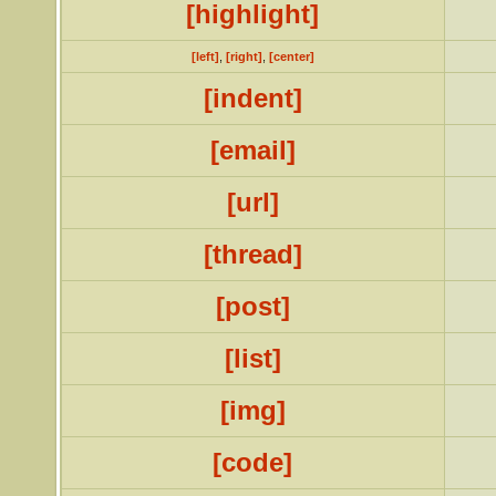
[highlight]
[left]
,
[right]
,
[center]
[indent]
[email]
[url]
[thread]
[post]
[list]
[img]
[code]