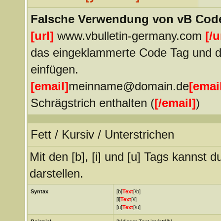
Falsche Verwendung von vB Cod
[url]
www.vbulletin-germany.com
[/u
das eingeklammerte Code Tag und de
einfügen.
[email]
meinname@domain.de
[emai
Schrägstrich enthalten (
[
/
email]
)
Fett / Kursiv / Unterstrichen
Mit den [b], [i] und [u] Tags kannst d
darstellen.
Syntax
[b]
Text
[/b]
[i]
Text
[/i]
[u]
Text
[/u]