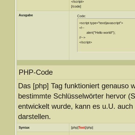
</script>
[/code]
Ausgabe
Code:
<script type="text/javascript">

<!--

	alert("Hello world!");

//-->

</script>
PHP-Code
Das [php] Tag funktioniert genauso w
bestimmte Schlüsselwörter hervor (S
entwickelt wurde, kann es u.U. auch
darstellen.
Syntax
[php]
Text
[/php]