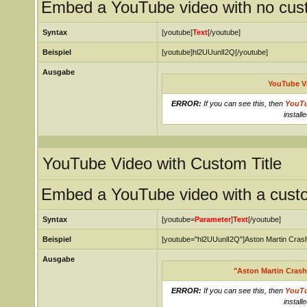
Embed a YouTube video with no custo
Syntax
[youtube]
Text
[/youtube]
Beispiel
[youtube]hl2UUunlI2Q[/youtube]
Ausgabe
YouTube V
ERROR:
If you can see this, then
YouT
installe
YouTube Video with Custom Title
Embed a YouTube video with a custom
Syntax
[youtube=
Parameter
]
Text
[/youtube]
Beispiel
[youtube="hl2UUunlI2Q"]Aston Martin Crash
Ausgabe
"Aston Martin Crash
ERROR:
If you can see this, then
YouT
installe