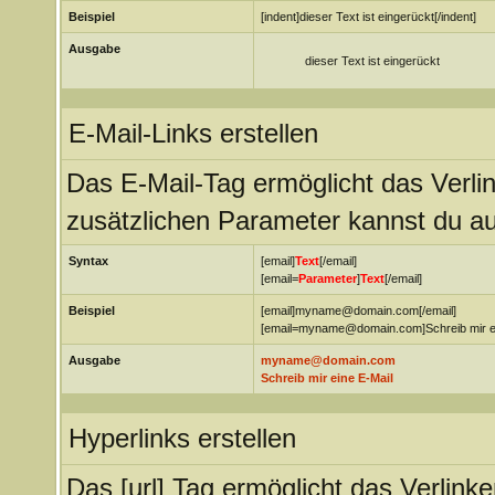
Beispiel
[indent]dieser Text ist eingerückt[/indent]
Ausgabe
dieser Text ist eingerückt
E-Mail-Links erstellen
Das E-Mail-Tag ermöglicht das Verli
zusätzlichen Parameter kannst du a
Syntax
[email]
Text
[/email]
[email=
Parameter
]
Text
[/email]
Beispiel
[email]myname@domain.com[/email]
[email=myname@domain.com]Schreib mir ein
Ausgabe
myname@domain.com
Schreib mir eine E-Mail
Hyperlinks erstellen
Das [url] Tag ermöglicht das Verlin