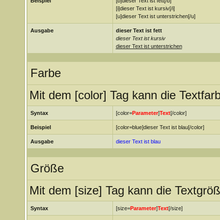
Beispiel
[b]dieser Text ist fett[/b]
[i]dieser Text ist kursiv[/i]
[u]dieser Text ist unterstrichen[/u]
Ausgabe
dieser Text ist fett
dieser Text ist kursiv
dieser Text ist unterstrichen
Farbe
Mit dem [color] Tag kann die Textfa
Syntax
[color=
Parameter
]
Text
[/color]
Beispiel
[color=blue]dieser Text ist blau[/color]
Ausgabe
dieser Text ist blau
Größe
Mit dem [size] Tag kann die Textgrö
Syntax
[size=
Parameter
]
Text
[/size]