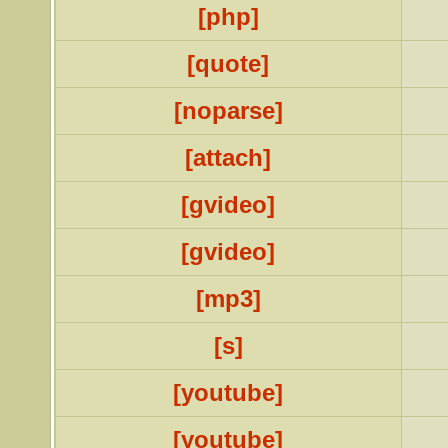
[php]
[quote]
[noparse]
[attach]
[gvideo]
[gvideo]
[mp3]
[s]
[youtube]
[youtube]