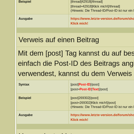
Beispiel
[thread]42918[/thread]
[thread=42918]Klick mich![/thread]
(Hinweis: Die Thread-ID/Post-ID ist nur ein
Ausgabe
https://www.letzte-version.de/forum/s
Klick mich!
Verweis auf einen Beitrag
Mit dem [post] Tag kannst du auf be
einfach die Post-ID des Beitrags an
verwendest, kannst du dem Verweis
Syntax
[post]
Post-ID
[/post]
[post=
Post-ID
]
Text
[/post]
Beispiel
[post]269302[/post]
[post=269302]Klick mich![/post]
(Hinweis: Die Thread-ID/Post-ID ist nur ein
Ausgabe
https://www.letzte-version.de/forum/
Klick mich!