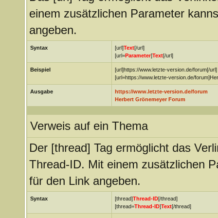
einem zusätzlichen Parameter kanns
angeben.
Syntax
[url]
Text
[/url]
[url=
Parameter
]
Text
[/url]
Beispiel
[url]https://www.letzte-version.de/forum[/url]
[url=https://www.letzte-version.de/forum]H
Ausgabe
https://www.letzte-version.de/forum
Herbert Grönemeyer Forum
Verweis auf ein Thema
Der [thread] Tag ermöglicht das Ver
Thread-ID. Mit einem zusätzlichen
für den Link angeben.
Syntax
[thread]
Thread-ID
[/thread]
[thread=
Thread-ID
]
Text
[/thread]