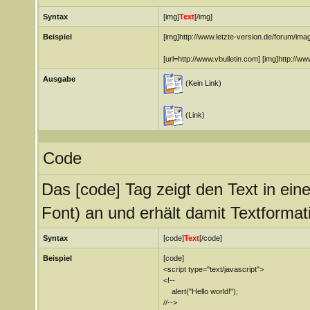
Syntax
[img]
Text
[/img]
Beispiel
[img]http://www.letzte-version.de/forum/ima
[url=http://www.vbulletin.com] [img]http://ww
Ausgabe
(Kein Link)
(Link)
Code
Das [code] Tag zeigt den Text in ein
Font) an und erhält damit Textformat
Syntax
[code]
Text
[/code]
Beispiel
[code]
<script type="text/javascript">
<!--
alert("Hello world!");
//-->