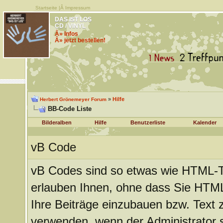
Startseite
|Â
Impressum
DAS IST LOS
CD / VINYL
Â» Infos
Â» jetzt bestellen!
»
Hilfe
Herbert Grönemeyer Forum
BB-Code Liste
Bilderalben
Hilfe
Benutzerliste
Kalender
vB Code
vB Codes sind so etwas wie HTML-Ta
erlauben Ihnen, ohne dass Sie HTM
Ihre Beiträge einzubauen bzw. Text z
verwenden, wenn der Administrator si