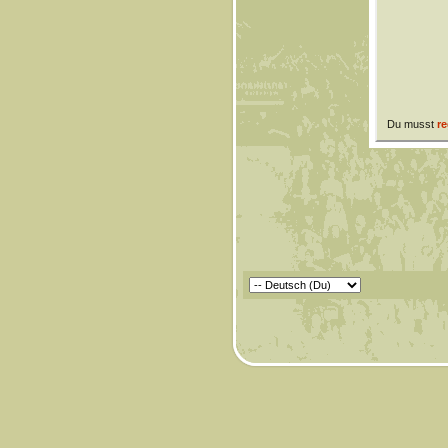
Du musst
re