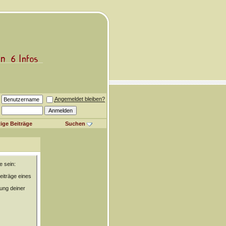
Angemeldet bleiben?
ige Beiträge
Suchen
e sein:
eiträge eines
rung deiner