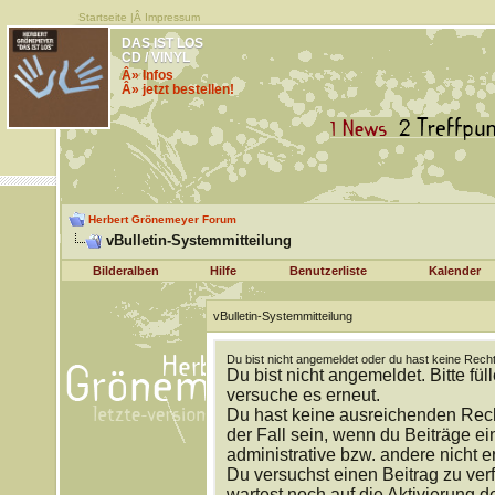
Startseite
|Â
Impressum
DAS IST LOS
CD / VINYL
Â» Infos
Â» jetzt bestellen!
Herbert Grönemeyer Forum
vBulletin-Systemmitteilung
Bilderalben
Hilfe
Benutzerliste
Kalender
vBulletin-Systemmitteilung
Du bist nicht angemeldet oder du hast keine Recht
Du bist nicht angemeldet. Bitte fül
versuche es erneut.
Du hast keine ausreichenden Rech
der Fall sein, wenn du Beiträge 
administrative bzw. andere nicht e
Du versuchst einen Beitrag zu ver
wartest noch auf die Aktivierung d