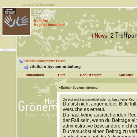
Startseite
|Â
Impressum
DAS IST LOS
CD / VINYL
Â» Infos
Â» jetzt bestellen!
Herbert Grönemeyer Forum
vBulletin-Systemmitteilung
Bilderalben
Hilfe
Benutzerliste
Kalender
vBulletin-Systemmitteilung
Du bist nicht angemeldet oder du hast keine Recht
Du bist nicht angemeldet. Bitte fül
versuche es erneut.
Du hast keine ausreichenden Rech
der Fall sein, wenn du Beiträge 
administrative bzw. andere nicht e
Du versuchst einen Beitrag zu ver
wartest noch auf die Aktivierung d