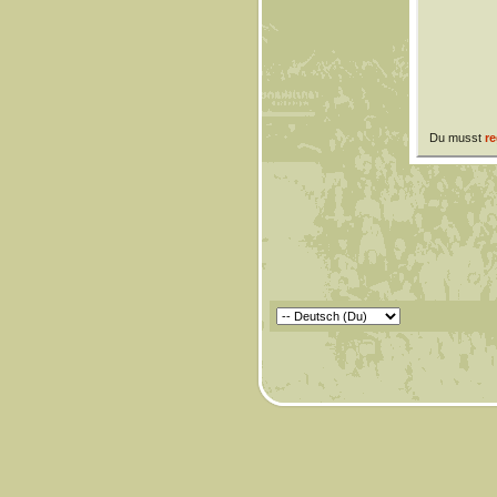
Du musst
re