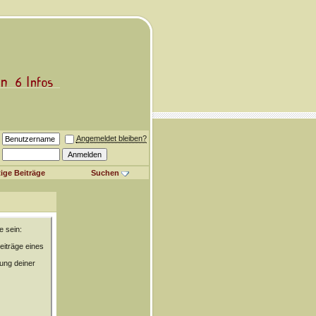
Angemeldet bleiben?
ige Beiträge
Suchen
e sein:
eiträge eines
rung deiner