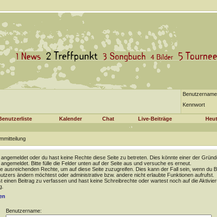
Benutzername
Kennwort
Benutzerliste
Kalender
Chat
Live-Beiträge
Heut
mmitteilung
t angemeldet oder du hast keine Rechte diese Seite zu betreten. Dies könnte einer der Gründ
t angemeldet. Bitte fülle die Felder unten auf der Seite aus und versuche es erneut.
e ausreichenden Rechte, um auf diese Seite zuzugreifen. Dies kann der Fall sein, wenn du B
tzers ändern möchtest oder administrative bzw. andere nicht erlaubte Funktionen aufrufst.
 einen Beitrag zu verfassen und hast keine Schreibrechte oder wartest noch auf die Aktivie
g.
en
Benutzername: