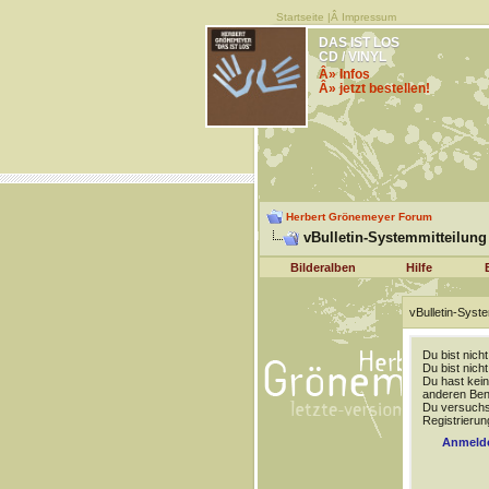
Startseite
|Â
Impressum
DAS IST LOS
CD / VINYL
Â» Infos
Â» jetzt bestellen!
Herbert Grönemeyer Forum
vBulletin-Systemmitteilung
Bilderalben
Hilfe
vBulletin-Syste
Du bist nich
Du bist nich
Du hast kein
anderen Benu
Du versuchst
Registrierun
Anmeld