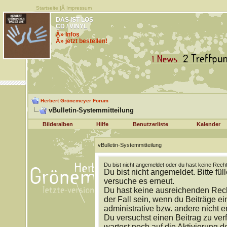
Startseite
|Â
Impressum
DAS IST LOS
CD / VINYL
Â» Infos
Â» jetzt bestellen!
Herbert Grönemeyer Forum
vBulletin-Systemmitteilung
Bilderalben
Hilfe
Benutzerliste
Kalender
vBulletin-Systemmitteilung
Du bist nicht angemeldet oder du hast keine Recht
Du bist nicht angemeldet. Bitte fül
versuche es erneut.
Du hast keine ausreichenden Rech
der Fall sein, wenn du Beiträge 
administrative bzw. andere nicht e
Du versuchst einen Beitrag zu ver
wartest noch auf die Aktivierung d