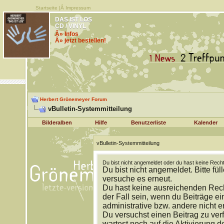
Startseite
|Â
Impressum
DAS IST LOS
CD / VINYL
Â» Infos
Â» jetzt bestellen!
Herbert Grönemeyer Forum
vBulletin-Systemmitteilung
Bilderalben
Hilfe
Benutzerliste
Kalender
vBulletin-Systemmitteilung
Du bist nicht angemeldet oder du hast keine Recht
Du bist nicht angemeldet. Bitte fül
versuche es erneut.
Du hast keine ausreichenden Rech
der Fall sein, wenn du Beiträge 
administrative bzw. andere nicht e
Du versuchst einen Beitrag zu ver
wartest noch auf die Aktivierung d