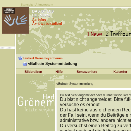
Startseite
|Â
Impressum
DAS IST LOS
CD / VINYL
Â» Infos
Â» jetzt bestellen!
Herbert Grönemeyer Forum
vBulletin-Systemmitteilung
Bilderalben
Hilfe
Benutzerliste
Kalender
vBulletin-Systemmitteilung
Du bist nicht angemeldet oder du hast keine Recht
Du bist nicht angemeldet. Bitte fül
versuche es erneut.
Du hast keine ausreichenden Rech
der Fall sein, wenn du Beiträge 
administrative bzw. andere nicht e
Du versuchst einen Beitrag zu ver
wartest noch auf die Aktivierung d