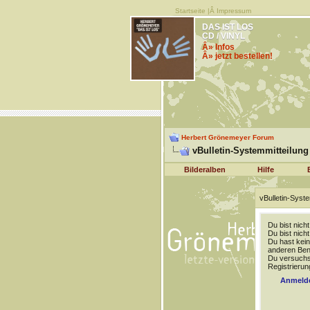
Startseite
|Â
Impressum
DAS IST LOS
CD / VINYL
Â» Infos
Â» jetzt bestellen!
Herbert Grönemeyer Forum
vBulletin-Systemmitteilung
Bilderalben
Hilfe
vBulletin-Syste
Du bist nich
Du bist nich
Du hast kein
anderen Benu
Du versuchst
Registrierun
Anmeld