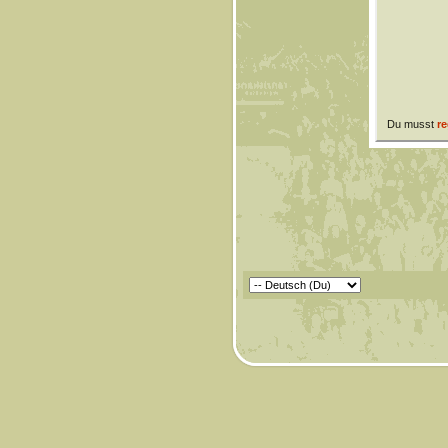
Du musst
re