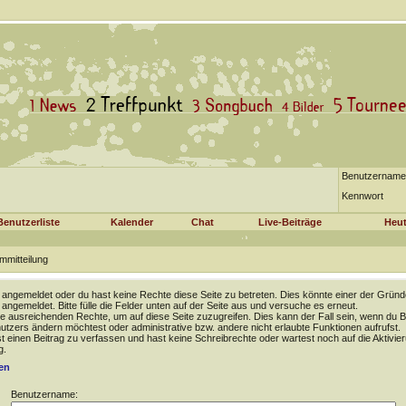
Benutzername
Kennwort
Benutzerliste
Kalender
Chat
Live-Beiträge
Heut
mmitteilung
t angemeldet oder du hast keine Rechte diese Seite zu betreten. Dies könnte einer der Gründ
t angemeldet. Bitte fülle die Felder unten auf der Seite aus und versuche es erneut.
e ausreichenden Rechte, um auf diese Seite zuzugreifen. Dies kann der Fall sein, wenn du B
tzers ändern möchtest oder administrative bzw. andere nicht erlaubte Funktionen aufrufst.
 einen Beitrag zu verfassen und hast keine Schreibrechte oder wartest noch auf die Aktivie
g.
en
Benutzername: