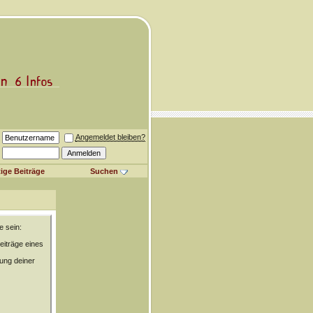
Angemeldet bleiben?
ige Beiträge
Suchen
e sein:
eiträge eines
rung deiner