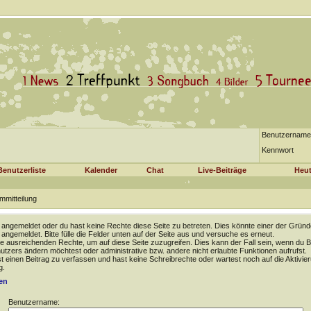
Benutzername
Kennwort
Benutzerliste
Kalender
Chat
Live-Beiträge
Heut
mmitteilung
t angemeldet oder du hast keine Rechte diese Seite zu betreten. Dies könnte einer der Gründ
t angemeldet. Bitte fülle die Felder unten auf der Seite aus und versuche es erneut.
e ausreichenden Rechte, um auf diese Seite zuzugreifen. Dies kann der Fall sein, wenn du B
tzers ändern möchtest oder administrative bzw. andere nicht erlaubte Funktionen aufrufst.
 einen Beitrag zu verfassen und hast keine Schreibrechte oder wartest noch auf die Aktivie
g.
en
Benutzername: