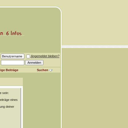
Angemeldet bleiben?
ige Beiträge
Suchen
e sein:
eiträge eines
rung deiner