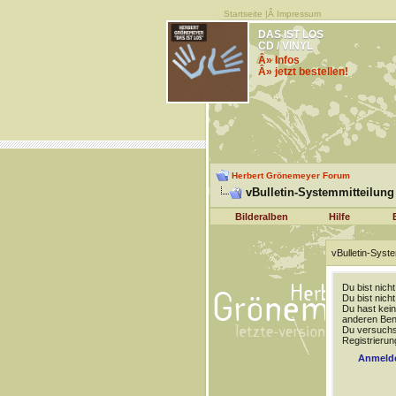
Startseite
|Â
Impressum
DAS IST LOS
CD / VINYL
Â» Infos
Â» jetzt bestellen!
Herbert Grönemeyer Forum
vBulletin-Systemmitteilung
Bilderalben
Hilfe
vBulletin-Syste
Du bist nich
Du bist nich
Du hast kein
anderen Benu
Du versuchst
Registrierun
Anmeld