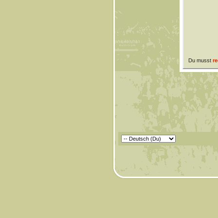
Du musst
re