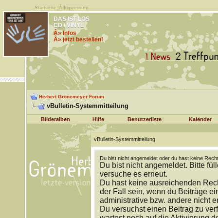
Startseite
|Â
Impressum
DAS IST LOS
CD / VINYL
Â» Infos
Â» jetzt bestellen!
Herbert Grönemeyer Forum
vBulletin-Systemmitteilung
Bilderalben
Hilfe
Benutzerliste
Kalender
vBulletin-Systemmitteilung
Du bist nicht angemeldet oder du hast keine Recht
Du bist nicht angemeldet. Bitte fül
versuche es erneut.
Du hast keine ausreichenden Rech
der Fall sein, wenn du Beiträge 
administrative bzw. andere nicht e
Du versuchst einen Beitrag zu ver
wartest noch auf die Aktivierung d