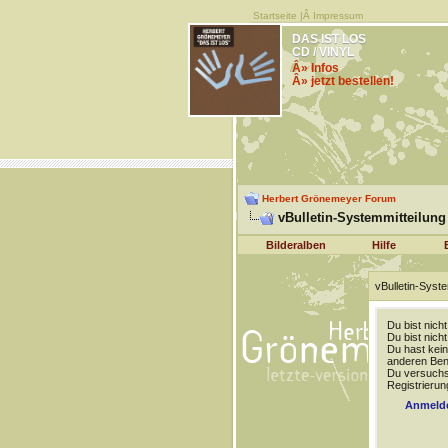
Startseite
|Â
Impressum
DAS IST LOS
CD / VINYL
Â» Infos
Â» jetzt bestellen!
Herbert Grönemeyer Forum
vBulletin-Systemmitteilung
Bilderalben
Hilfe
vBulletin-Syste
Du bist nich
Du bist nich
Du hast kein
anderen Benu
Du versuchst
Registrierun
Anmeld