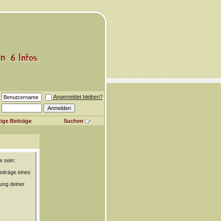
Angemeldet bleiben?
ige Beiträge
Suchen
e sein:
eiträge eines
rung deiner