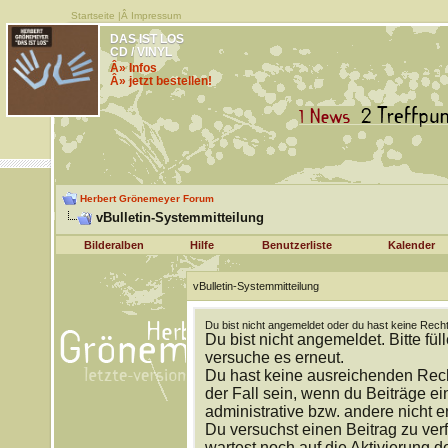
Startseite
|Â
Impressum
DAS IST LOS
CD / VINYL
Â» Infos
Â» jetzt bestellen!
Herbert Grönemeyer Forum
vBulletin-Systemmitteilung
Bilderalben
Hilfe
Benutzerliste
Kalender
vBulletin-Systemmitteilung
Du bist nicht angemeldet oder du hast keine Recht
Du bist nicht angemeldet. Bitte fül
versuche es erneut.
Du hast keine ausreichenden Rech
der Fall sein, wenn du Beiträge 
administrative bzw. andere nicht e
Du versuchst einen Beitrag zu ver
wartest noch auf die Aktivierung d