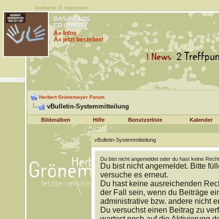
Startseite
|Â
Impressum
DAS IST LOS
CD / VINYL
Â» Infos
Â» jetzt bestellen!
Herbert Grönemeyer Forum
vBulletin-Systemmitteilung
Bilderalben
Hilfe
Benutzerliste
Kalender
vBulletin-Systemmitteilung
Du bist nicht angemeldet oder du hast keine Recht
Du bist nicht angemeldet. Bitte fül
versuche es erneut.
Du hast keine ausreichenden Rech
der Fall sein, wenn du Beiträge 
administrative bzw. andere nicht e
Du versuchst einen Beitrag zu ver
wartest noch auf die Aktivierung d