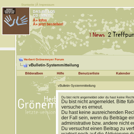
Startseite
|Â
Impressum
DAS IST LOS
CD / VINYL
Â» Infos
Â» jetzt bestellen!
Herbert Grönemeyer Forum
vBulletin-Systemmitteilung
Bilderalben
Hilfe
Benutzerliste
Kalender
vBulletin-Systemmitteilung
Du bist nicht angemeldet oder du hast keine Recht
Du bist nicht angemeldet. Bitte fül
versuche es erneut.
Du hast keine ausreichenden Rech
der Fall sein, wenn du Beiträge 
administrative bzw. andere nicht e
Du versuchst einen Beitrag zu ver
wartest noch auf die Aktivierung d