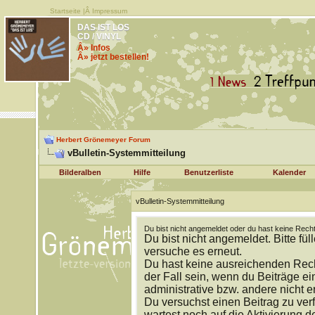
Startseite
|Â
Impressum
DAS IST LOS
CD / VINYL
Â» Infos
Â» jetzt bestellen!
Herbert Grönemeyer Forum
vBulletin-Systemmitteilung
Bilderalben
Hilfe
Benutzerliste
Kalender
vBulletin-Systemmitteilung
Du bist nicht angemeldet oder du hast keine Recht
Du bist nicht angemeldet. Bitte fül
versuche es erneut.
Du hast keine ausreichenden Rech
der Fall sein, wenn du Beiträge 
administrative bzw. andere nicht e
Du versuchst einen Beitrag zu ver
wartest noch auf die Aktivierung d