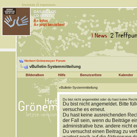
Startseite
|Â
Impressum
DAS IST LOS
CD / VINYL
Â» Infos
Â» jetzt bestellen!
Herbert Grönemeyer Forum
vBulletin-Systemmitteilung
Bilderalben
Hilfe
Benutzerliste
Kalender
vBulletin-Systemmitteilung
Du bist nicht angemeldet oder du hast keine Recht
Du bist nicht angemeldet. Bitte fül
versuche es erneut.
Du hast keine ausreichenden Rech
der Fall sein, wenn du Beiträge 
administrative bzw. andere nicht e
Du versuchst einen Beitrag zu ver
wartest noch auf die Aktivierung d