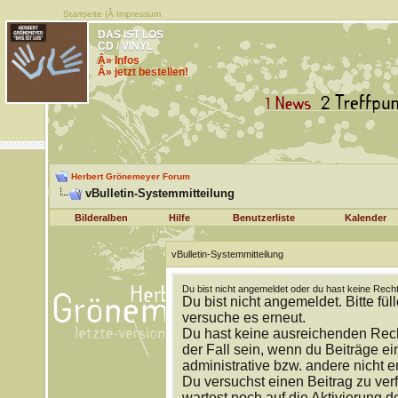
Startseite
|Â
Impressum
DAS IST LOS
CD / VINYL
Â» Infos
Â» jetzt bestellen!
Herbert Grönemeyer Forum
vBulletin-Systemmitteilung
Bilderalben
Hilfe
Benutzerliste
Kalender
vBulletin-Systemmitteilung
Du bist nicht angemeldet oder du hast keine Recht
Du bist nicht angemeldet. Bitte fül
versuche es erneut.
Du hast keine ausreichenden Rech
der Fall sein, wenn du Beiträge 
administrative bzw. andere nicht e
Du versuchst einen Beitrag zu ver
wartest noch auf die Aktivierung d