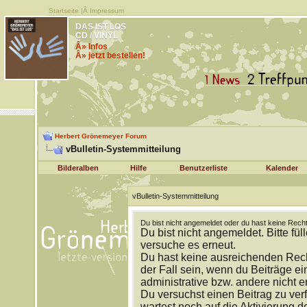
Startseite
|Â
Impressum
DAS IST LOS
CD / VINYL
Â» Infos
Â» jetzt bestellen!
Herbert Grönemeyer Forum
vBulletin-Systemmitteilung
Bilderalben
Hilfe
Benutzerliste
Kalender
vBulletin-Systemmitteilung
Du bist nicht angemeldet oder du hast keine Recht
Du bist nicht angemeldet. Bitte fül
versuche es erneut.
Du hast keine ausreichenden Rech
der Fall sein, wenn du Beiträge 
administrative bzw. andere nicht e
Du versuchst einen Beitrag zu ver
wartest noch auf die Aktivierung d