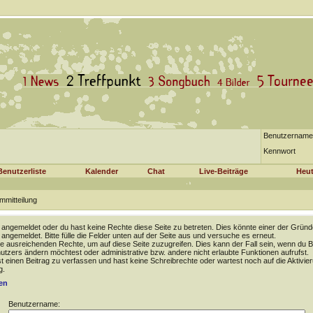
Benutzername
Kennwort
Benutzerliste
Kalender
Chat
Live-Beiträge
Heut
mmitteilung
t angemeldet oder du hast keine Rechte diese Seite zu betreten. Dies könnte einer der Gründ
t angemeldet. Bitte fülle die Felder unten auf der Seite aus und versuche es erneut.
e ausreichenden Rechte, um auf diese Seite zuzugreifen. Dies kann der Fall sein, wenn du B
tzers ändern möchtest oder administrative bzw. andere nicht erlaubte Funktionen aufrufst.
 einen Beitrag zu verfassen und hast keine Schreibrechte oder wartest noch auf die Aktivie
g.
en
Benutzername: