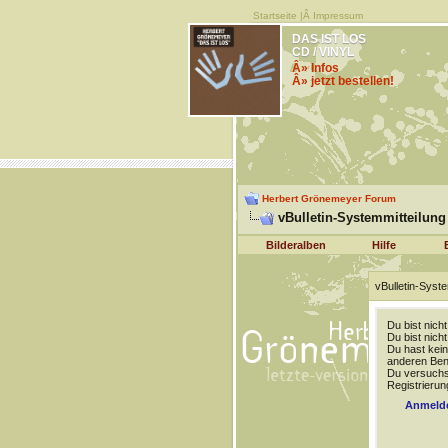
Startseite
|Â
Impressum
DAS IST LOS
CD / VINYL
Â» Infos
Â» jetzt bestellen!
Herbert Grönemeyer Forum
vBulletin-Systemmitteilung
Bilderalben
Hilfe
vBulletin-Syste
Du bist nich
Du bist nich
Du hast kein
anderen Benu
Du versuchst
Registrierun
Anmeld