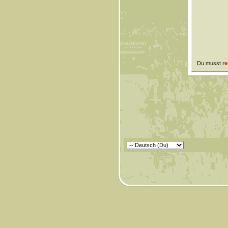
Du musst
re