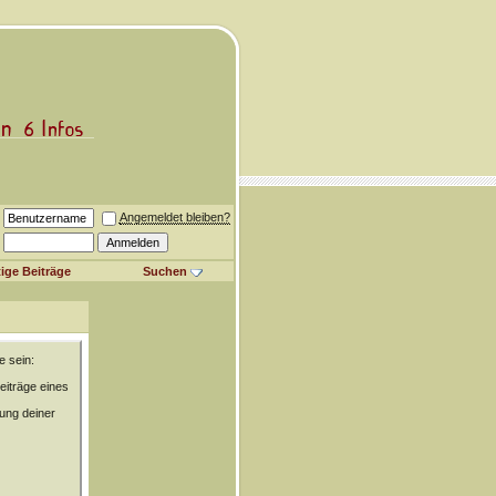
Angemeldet bleiben?
ige Beiträge
Suchen
e sein:
eiträge eines
rung deiner