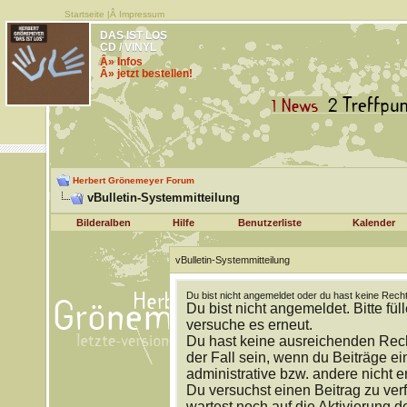
Startseite
|Â
Impressum
DAS IST LOS
CD / VINYL
Â» Infos
Â» jetzt bestellen!
Herbert Grönemeyer Forum
vBulletin-Systemmitteilung
Bilderalben
Hilfe
Benutzerliste
Kalender
vBulletin-Systemmitteilung
Du bist nicht angemeldet oder du hast keine Recht
Du bist nicht angemeldet. Bitte fül
versuche es erneut.
Du hast keine ausreichenden Rech
der Fall sein, wenn du Beiträge 
administrative bzw. andere nicht e
Du versuchst einen Beitrag zu ver
wartest noch auf die Aktivierung d