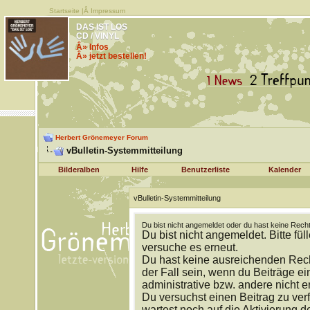
Startseite
|Â
Impressum
DAS IST LOS
CD / VINYL
Â» Infos
Â» jetzt bestellen!
Herbert Grönemeyer Forum
vBulletin-Systemmitteilung
Bilderalben
Hilfe
Benutzerliste
Kalender
vBulletin-Systemmitteilung
Du bist nicht angemeldet oder du hast keine Recht
Du bist nicht angemeldet. Bitte fül
versuche es erneut.
Du hast keine ausreichenden Rech
der Fall sein, wenn du Beiträge 
administrative bzw. andere nicht e
Du versuchst einen Beitrag zu ver
wartest noch auf die Aktivierung d